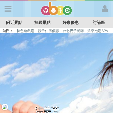
歡迎加入
附近景點
搜尋景點
好康優惠
討論區
APP登入
熱門：
特色遊戲場
親子住房優惠
台北親子餐廳
溫泉泡湯SPA
溜滑梯民宿
觀光工廠
DIY摘果
日本親子景點
首 頁
搜尋景點
好康優惠
最新消息
最新留言
洪美芳