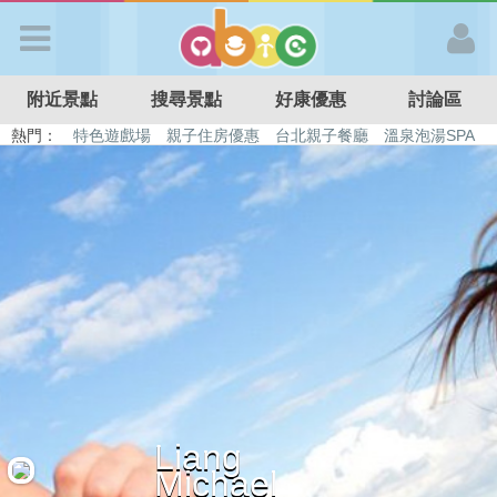
歡迎加入
附近景點
搜尋景點
好康優惠
討論區
APP登入
熱門：
特色遊戲場
親子住房優惠
台北親子餐廳
溫泉泡湯SPA
溜滑梯民宿
觀光工廠
DIY摘果
日本親子景點
首 頁
搜尋景點
好康優惠
最新消息
Liang
最新留言
Michael