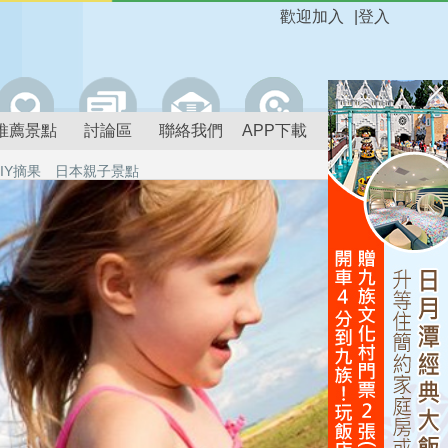
歡迎加入
|
登入
推薦景點
討論區
聯絡我們
APP下載
IY摘果
日本親子景點