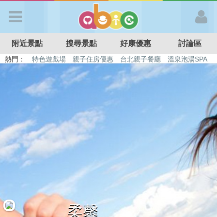
歡迎加入
附近景點
搜尋景點
好康優惠
討論區
APP登入
熱門：
特色遊戲場
親子住房優惠
台北親子餐廳
溫泉泡湯SPA
溜滑梯民宿
觀光工廠
DIY摘果
日本親子景點
首 頁
搜尋景點
好康優惠
最新消息
最新留言
柔馨