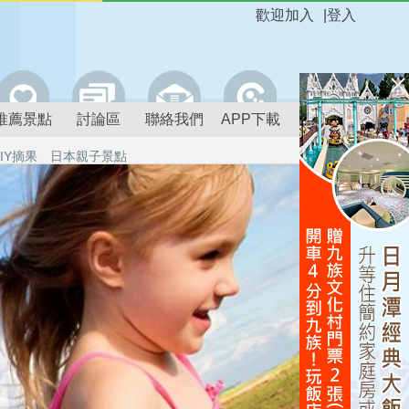
歡迎加入
|
登入
推薦景點
討論區
聯絡我們
APP下載
IY摘果
日本親子景點