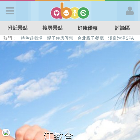
歡迎加入
附近景點
搜尋景點
好康優惠
討論區
APP登入
熱門：
特色遊戲場
親子住房優惠
台北親子餐廳
溫泉泡湯SPA
溜滑梯民宿
觀光工廠
DIY摘果
日本親子景點
首 頁
搜尋景點
好康優惠
最新消息
最新留言
江敏含