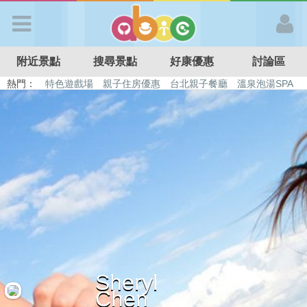
歡迎加入
附近景點
搜尋景點
好康優惠
討論區
APP登入
熱門：
特色遊戲場
親子住房優惠
台北親子餐廳
溫泉泡湯SPA
溜滑梯民宿
觀光工廠
DIY摘果
日本親子景點
首 頁
搜尋景點
好康優惠
最新消息
Sheryl
最新留言
Chen