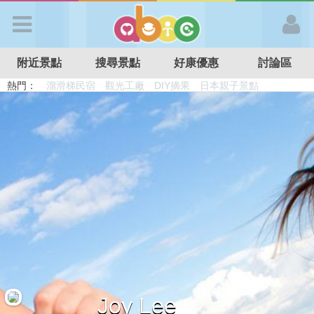
歡迎加入
附近景點
搜尋景點
好康優惠
討論區
APP登入
熱門：
溜滑梯民宿
觀光工廠
DIY摘果
日本親子景點
特色遊戲場
親子住房優惠
台北親子餐廳
溫泉泡湯SPA
首 頁
搜尋景點
好康優惠
最新消息
最新留言
Joy Lee