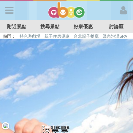
歡迎加入
附近景點
搜尋景點
好康優惠
討論區
APP登入
熱門：
特色遊戲場
親子住房優惠
台北親子餐廳
溫泉泡湯SPA
溜滑梯民宿
觀光工廠
DIY摘果
日本親子景點
首 頁
搜尋景點
好康優惠
最新消息
最新留言
陳慧慧