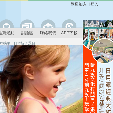
歡迎加入
|
登入
推薦景點
討論區
聯絡我們
APP下載
IY摘果
日本親子景點