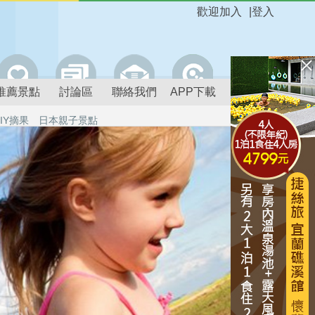
歡迎加入
|
登入
推薦景點
討論區
聯絡我們
APP下載
IY摘果
日本親子景點