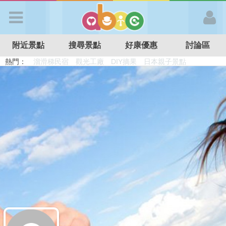
歡迎加入
附近景點
搜尋景點
好康優惠
討論區
APP登入
熱門：
溜滑梯民宿
觀光工廠
DIY摘果
日本親子景點
特色遊戲場
親子住房優惠
台北親子餐廳
溫泉泡湯SPA
首 頁
搜尋景點
好康優惠
最新消息
最新留言