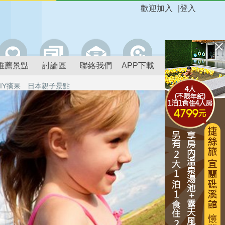
歡迎加入
|
登入
推薦景點
討論區
聯絡我們
APP下載
IY摘果
日本親子景點