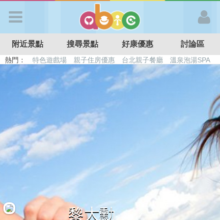
歡迎加入
附近景點
搜尋景點
好康優惠
討論區
APP登入
熱門：
特色遊戲場
親子住房優惠
台北親子餐廳
溫泉泡湯SPA
溜滑梯民宿
觀光工廠
DIY摘果
日本親子景點
首 頁
搜尋景點
好康優惠
最新消息
最新留言
黎大勳