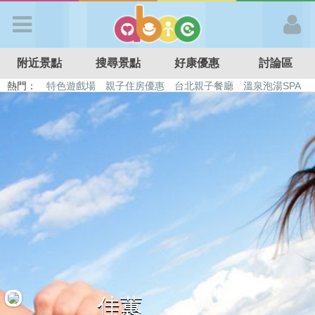
歡迎加入
附近景點
搜尋景點
好康優惠
討論區
APP登入
熱門：
特色遊戲場
親子住房優惠
台北親子餐廳
溫泉泡湯SPA
溜滑梯民宿
觀光工廠
DIY摘果
日本親子景點
首 頁
搜尋景點
好康優惠
最新消息
最新留言
佳蕙