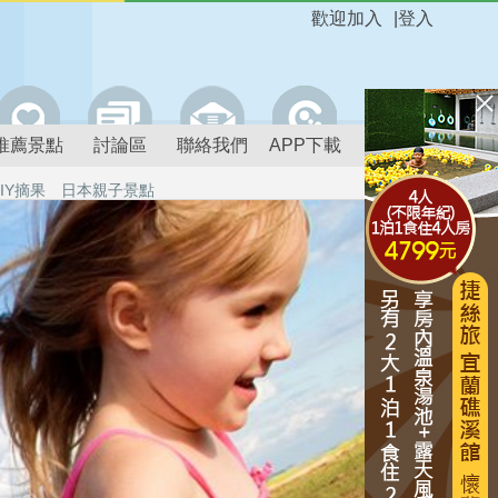
歡迎加入
|
登入
推薦景點
討論區
聯絡我們
APP下載
IY摘果
日本親子景點