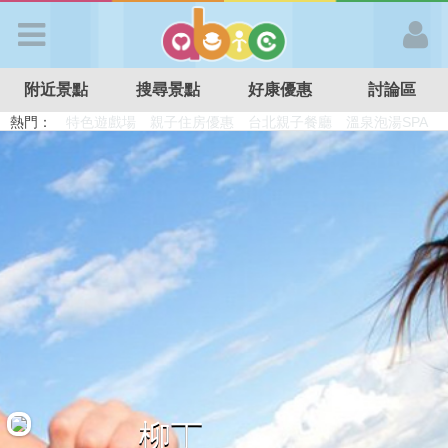
歡迎加入
附近景點
搜尋景點
好康優惠
討論區
APP登入
熱門：
溜滑梯民宿
觀光工廠
DIY摘果
日本親子景點
特色遊戲場
親子住房優惠
台北親子餐廳
溫泉泡湯SPA
首 頁
搜尋景點
好康優惠
最新消息
最新留言
柳丁