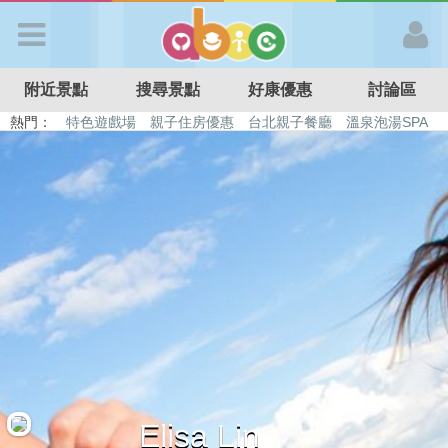
歡迎加入
附近景點
搜尋景點
好康優惠
討論區
APP登入
熱門：
特色遊戲場
親子住房優惠
台北親子餐廳
溫泉泡湯SPA
溜滑梯民宿
觀光工廠
DIY摘果
日本親子景點
首 頁
搜尋景點
好康優惠
最新消息
最新留言
Elisa Lin