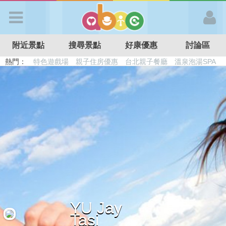
歡迎加入
附近景點
搜尋景點
好康優惠
討論區
APP登入
熱門：
特色遊戲場
親子住房優惠
台北親子餐廳
溫泉泡湯SPA
溜滑梯民宿
觀光工廠
DIY摘果
日本親子景點
首 頁
搜尋景點
好康優惠
最新消息
YU Jay
最新留言
Tasi