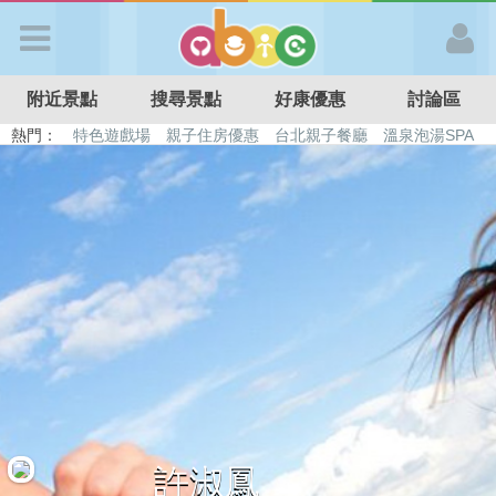
歡迎加入
附近景點
搜尋景點
好康優惠
討論區
APP登入
熱門：
特色遊戲場
親子住房優惠
台北親子餐廳
溫泉泡湯SPA
溜滑梯民宿
觀光工廠
DIY摘果
日本親子景點
首 頁
搜尋景點
好康優惠
最新消息
最新留言
許淑鳳