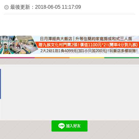
最後更新：
2018-06-05 11:17:09