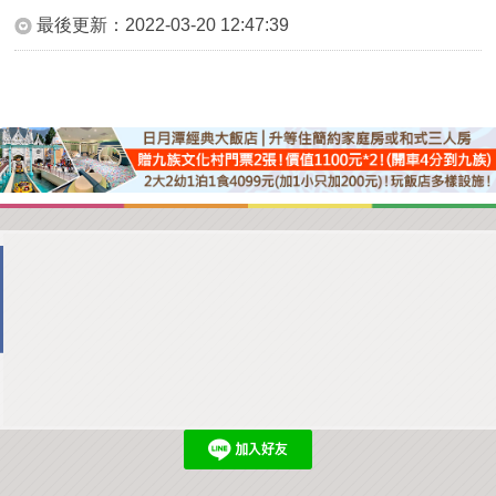
最後更新：
2022-03-20 12:47:39