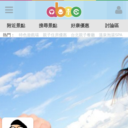
歡迎加入
附近景點
搜尋景點
好康優惠
討論區
APP登入
熱門：
特色遊戲場
親子住房優惠
台北親子餐廳
溫泉泡湯SPA
溜滑梯民宿
觀光工廠
DIY摘果
日本親子景點
首 頁
搜尋景點
好康優惠
最新消息
最新留言