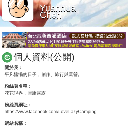
Yuanhua
商家合作
Chen
推薦景點
討論區
個人資料(公開)
聯絡我們
關於我：
平凡慵懶的日子，創作、旅行與露營。
APP下載
粉絲頁名稱：
花花視界．庸庸露露
粉絲頁網址：
https://www.facebook.com/LoveLazyCamping
網站名稱：