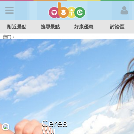
歡迎加入
附近景點
搜尋景點
好康優惠
討論區
APP登入
熱門：
溜滑梯民宿
觀光工廠
DIY摘果
日本親子景點
特色遊戲場
親子住房優惠
台北親子餐廳
溫泉泡湯SPA
首 頁
搜尋景點
好康優惠
最新消息
Ceres
最新留言
Wu