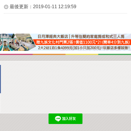
最後更新：
2019-01-11 12:19:59