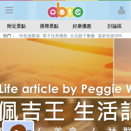
歡迎加入
附近景點
搜尋景點
好康優惠
討論區
APP登入
熱門：
特色遊戲場
親子住房優惠
台北親子餐廳
溫泉泡湯SPA
溜滑梯民宿
觀光工廠
DIY摘果
日本親子景點
首 頁
搜尋景點
好康優惠
最新消息
最新留言