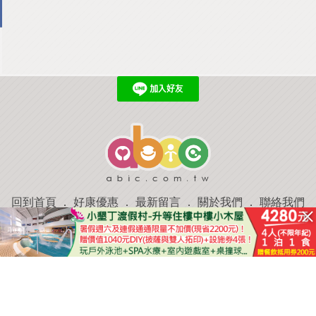
回到首頁
．
好康優惠
．
最新留言
．
關於我們
．
聯絡我們
部落格微件
．
商家合作
．
討論區
．
推薦景點
．
APP下載
羿磊資訊 服務條款&隱私權政策