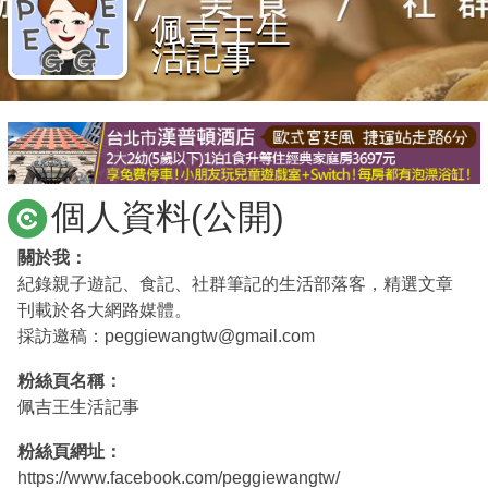
佩吉王生
商家合作
活記事
推薦景點
討論區
個人資料(公開)
聯絡我們
關於我：
紀錄親子遊記、食記、社群筆記的生活部落客，精選文章
刊載於各大網路媒體。
APP下載
採訪邀稿：peggiewangtw@gmail.com
粉絲頁名稱：
佩吉王生活記事
粉絲頁網址：
https://www.facebook.com/peggiewangtw/