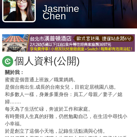
Jasmine
商家合作
Chen
推薦景點
討論區
個人資料(公開)
聯絡我們
關於我：
蜜蜜是個普通上班族／職業媽媽。
是個台南出生.成長的台南女兒，目前定居桃園八德。
APP下載
和多數人一樣，身兼多重身份：員工／母親／妻子／媳
婦…….
每天為了生活忙碌，奔波於工作和家庭。
有時覺得人生真的好難，仍然勉勵自己，在生活中尋找小
小幸福。
於是創立了這個小天地，記錄生活點滴與心情。