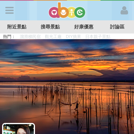
歡迎加入
附近景點
搜尋景點
好康優惠
討論區
APP登入
熱門：
溜滑梯民宿
觀光工廠
DIY摘果
日本親子景點
特色遊戲場
親子住房優惠
台北親子餐廳
溫泉泡湯SPA
首 頁
搜尋景點
好康優惠
最新消息
最新留言