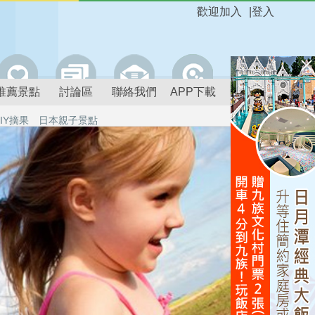
歡迎加入
|
登入
推薦景點
討論區
聯絡我們
APP下載
IY摘果
日本親子景點