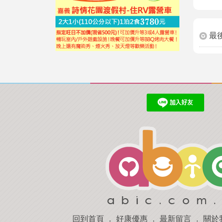
最
回到首頁
．
好康優惠
．
最新留言
．
關於