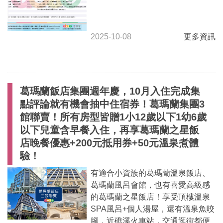
商家合作
2025-10-08
更多資訊
推薦景點
討論區
葛瑪蘭飯店集團週年慶，10月入住完成集
點評論就有機會抽中住宿券！葛瑪蘭集團3
聯絡我們
館聯賣！所有房型皆贈1小12歲以下1幼6歲
以下兒童含早餐入住，再享葛瑪蘭之星飯
店晚餐優惠+200元抵用券+50元溫泉煮體
APP下載
驗！
有適合小資族的葛瑪蘭溫泉飯店、
葛瑪蘭風呂會館，也有喜愛高級感
的葛瑪蘭之星飯店！享受頂樓溫泉
SPA風呂+個人湯屋，還有溫泉魚咬
腳，近礁溪火車站，交通逛街都便