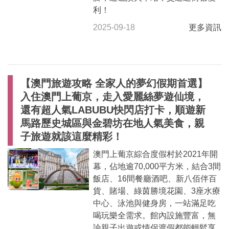
利！
2025-09-18
更多資訊
【澳門旅遊攻略 全家人的夢幻假期首選】
入住澳門上葡京，走入愛麗絲夢遊仙境，
還有超人氣LABUBU快閃店打卡，順遊新
馬路歷史城區與金碧坊在地人氣美食，親
子旅遊就該這麼精彩！
澳門上葡京綜合度假村於2021年開
幕，佔地逾70,000平方米，結合3間
飯店、16間餐廳酒吧、新八佰伴百
貨、賭場、綠茵勝境花園、3座水療
中心、泳池與健身房，一站滿足吃
喝玩樂全需求。館內設施豐富，無
論親子出遊或情侶渡假都能輕鬆享