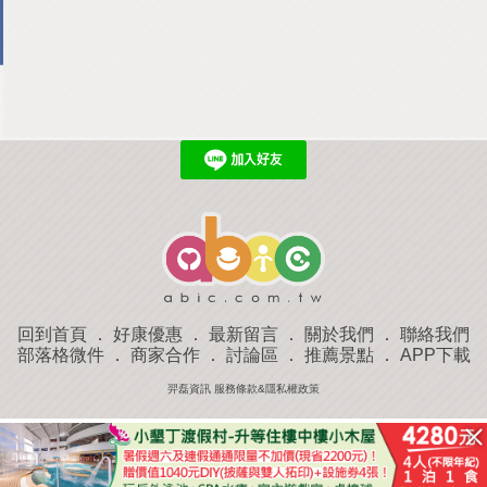
回到首頁
．
好康優惠
．
最新留言
．
關於我們
．
聯絡我們
部落格微件
．
商家合作
．
討論區
．
推薦景點
．
APP下載
羿磊資訊 服務條款&隱私權政策