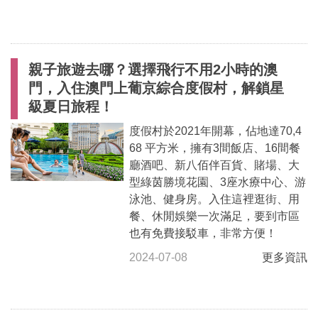
親子旅遊去哪？選擇飛行不用2小時的澳
門，入住澳門上葡京綜合度假村，解鎖星
級夏日旅程！
度假村於2021年開幕，佔地達70,4
68 平方米，擁有3間飯店、16間餐
廳酒吧、新八佰伴百貨、賭場、大
型綠茵勝境花園、3座水療中心、游
泳池、健身房。入住這裡逛街、用
餐、休閒娛樂一次滿足，要到市區
也有免費接駁車，非常方便！
2024-07-08
更多資訊