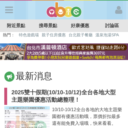
歡迎加入
附近景點
搜尋景點
好康優惠
討論區
APP登入
熱門：
特色遊戲場
親子住房優惠
台北親子餐廳
溫泉泡湯SPA
溜滑梯民宿
觀光工廠
DIY摘果
日本親子景點
首 頁
搜尋景點
最新消息
好康優惠
2025雙十假期(10/10-10/12)全台各地大型
主題樂園優惠活動總整理！
最新消息
10/10-10/12全台各地的大地主題樂
園都有優惠活動哦，票價折扣最多
最新留言
還有能免費入場哦，快來看看。