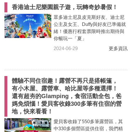
香港迪士尼樂園親子遊，玩轉奇妙暑假！
眾多迪士尼及皮克斯好友、迪士尼
公主及女王、Duffy與好友已準備就
緒！優惠行程套票限時推出期待與
你暢玩一「夏」
2024-06-29
更多資訊
體驗不同住宿趣！露營不再只是搭帳篷，
有小木屋、露營車、哈比屋等多種選擇！
還有超夯的Glamping，食宿活動全包，爸
媽免煩惱！愛貝客收錄300多筆有住宿的營
地，快來看看！
愛貝客收錄了550多筆露營區，其
中330多個營區提供住宿，我們精