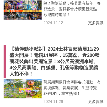
除了聖誕活動，接著還有新年、春
節造景，愛貝客會持續更新景點，
歡迎隨時追蹤！
2024-12-12
更多資訊
【菊伴動物派對】2024士林官邸菊展11/29
盛大開展！開箱14展區，15萬盆、近200種
菊花裝飾出美麗造景！3公尺高澳洲傘蜥、
4公尺高暴龍、白狐狸、孔雀等動物造景讓
人拍不停！
菊展期間假日會舉辦各式活動，有
實境解謎、音樂表演、生態導覽、
花卉DIY，非常熱鬧！
2024-11-29
更多資訊