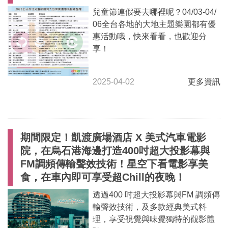
兒童節連假要去哪裡呢？04/03-04/
06全台各地的大地主題樂園都有優
惠活動哦，快來看看，也歡迎分
享！
2025-04-02
更多資訊
期間限定！凱渡廣場酒店 X 美式汽車電影
院，在烏石港海邊打造400吋超大投影幕與
FM調頻傳輸聲效技術！星空下看電影享美
食，在車內即可享受超Chill的夜晚！
透過400 吋超大投影幕與FM 調頻傳
輸聲效技術，及多款經典美式料
理，享受視覺與味覺獨特的觀影體