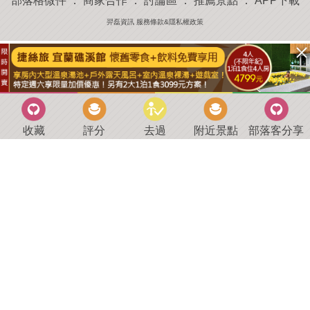
部落格微件
．
商家合作
．
討論區
．
推薦景點
．
APP下載
羿磊資訊 服務條款&隱私權政策
收藏
評分
去過
附近景點
部落客分享