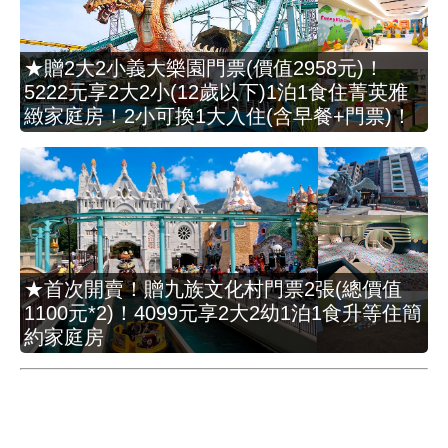
★贈2大2小義大樂園門票(價值2958元)！
5222元享2大2小(12歲以下)1泊1食住菁英雅
緻家庭房！2小可換1大入住(含早餐+門票)！
★首次開賣！贈九族文化村門票2張(總價值
1100元*2)！4099元享2大2幼1泊1食升等住簡
約家庭房