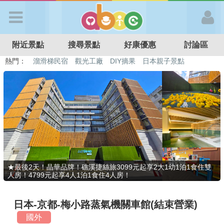
歡迎加入
附近景點
搜尋景點
好康優惠
討論區
APP登入
熱門：
溜滑梯民宿
觀光工廠
DIY摘果
日本親子景點
特色遊戲場
親子住房優惠
台北親子餐廳
溫泉泡湯SPA
首 頁
搜尋景點
好康優惠
★最後2天！晶華品牌！礁溪捷絲旅3099元起享2大1幼1泊1食住雙
人房！4799元起享4人1泊1食住4人房！
最新消息
日本-京都-梅小路蒸氣機關車館(結束營業)
最新留言
國外