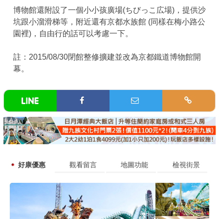
博物館還附設了一個小小孩廣場(ちびっこ広場)，提供沙
坑跟小溜滑梯等，附近還有京都水族館 (同樣在梅小路公
園裡)，自由行的話可以考慮一下。
註：2015/08/30閉館整修擴建並改為京都鐵道博物館開
幕。
好康優惠
觀看留言
地圖功能
檢視街景