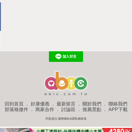
回到首頁
．
好康優惠
．
最新留言
．
關於我們
．
聯絡我們
部落格微件
．
商家合作
．
討論區
．
推薦景點
．
APP下載
羿磊資訊 服務條款&隱私權政策