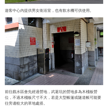
遊客中心內提供男女衛浴室，也有飲水機可供使用。
前往戲水區會先經過營地，武荖坑的營地多為木棧板營
位，不過木棧板尺寸不大，若是大型帳篷或隧道帳可能要
往旁邊較大的草地處搭。