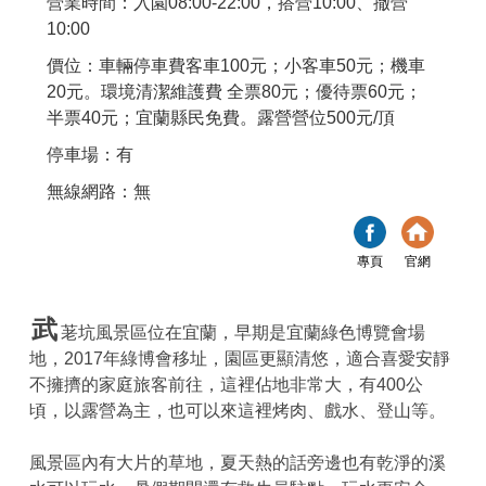
營業時間：入園08:00-22:00，搭營10:00、撤營
10:00
價位：車輛停車費客車100元；小客車50元；機車
20元。環境清潔維護費 全票80元；優待票60元；
半票40元；宜蘭縣民免費。露營營位500元/頂
停車場：有
無線網路：無
專頁
官網
武
荖坑風景區位在宜蘭，早期是宜蘭綠色博覽會場
地，2017年綠博會移址，園區更顯清悠，適合喜愛安靜
不擁擠的家庭旅客前往，這裡佔地非常大，有400公
頃，以露營為主，也可以來這裡烤肉、戲水、登山等。
風景區內有大片的草地，夏天熱的話旁邊也有乾淨的溪