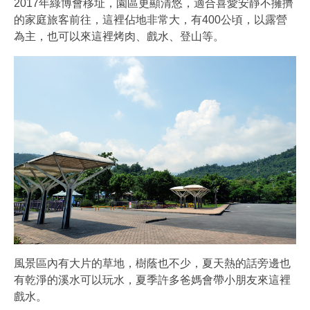
2017年綠博會移址，園區更顯清悠，適合喜愛安靜不擁擠
的家庭旅客前往，這裡佔地非常大，有400公頃，以露營
為主，也可以來這裡烤肉、戲水、登山等。
風景區內有大片的草地，樹蔭也不少，夏天熱的話旁邊也
有乾淨的溪水可以玩水，夏季許多爸媽會帶小朋友來這裡
戲水。