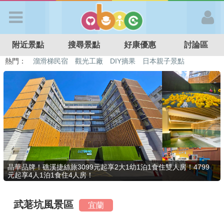
歡迎加入
附近景點
搜尋景點
好康優惠
討論區
APP登入
熱門：
溜滑梯民宿
觀光工廠
DIY摘果
日本親子景點
特色遊戲場
親子住房優惠
台北親子餐廳
溫泉泡湯SPA
首 頁
搜尋景點
好康優惠
晶華品牌！礁溪捷絲旅3099元起享2大1幼1泊1食住雙人房！4799
元起享4人1泊1食住4人房！
最新消息
武荖坑風景區
宜蘭
最新留言