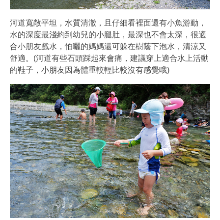
河道寬敞平坦，水質清澈，且仔細看裡面還有小魚游動，
水的深度最淺約到幼兒的小腿肚，最深也不會太深，很適
合小朋友戲水，怕曬的媽媽還可躲在樹蔭下泡水，清涼又
舒適。(河道有些石頭踩起來會痛，建議穿上適合水上活動
的鞋子，小朋友因為體重較輕比較沒有感覺哦)