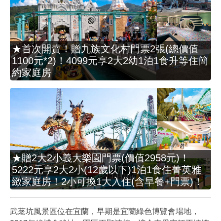
★首次開賣！贈九族文化村門票2張(總價值
1100元*2)！4099元享2大2幼1泊1食升等住簡
約家庭房
★贈2大2小義大樂園門票(價值2958元)！
5222元享2大2小(12歲以下)1泊1食住菁英雅
緻家庭房！2小可換1大入住(含早餐+門票)！
武荖坑風景區位在宜蘭，早期是宜蘭綠色博覽會場地，