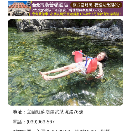
商家合作
推薦景點
討論區
聯絡我們
APP下載
地址：宜蘭縣蘇澳鎮武荖坑路76號
電話：(039)963-567