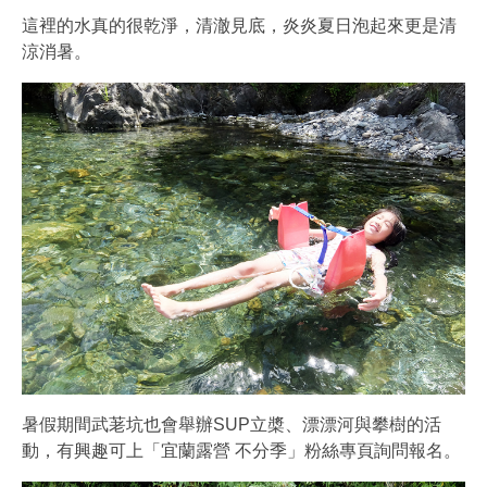
這裡的水真的很乾淨，清澈見底，炎炎夏日泡起來更是清
涼消暑。
暑假期間武荖坑也會舉辦SUP立槳、漂漂河與攀樹的活
動，有興趣可上「宜蘭露營 不分季」粉絲專頁詢問報名。