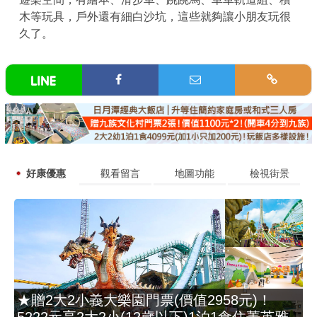
木等玩具，戶外還有細白沙坑，這些就夠讓小朋友玩很
久了。
好康優惠
觀看留言
地圖功能
檢視街景
★贈2大2小義大樂園門票(價值2958元)！
5222元享2大2小(12歲以下)1泊1食住菁英雅