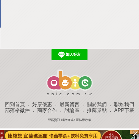
回到首頁
．
好康優惠
．
最新留言
．
關於我們
．
聯絡我們
部落格微件
．
商家合作
．
討論區
．
推薦景點
．
APP下載
羿磊資訊 服務條款&隱私權政策