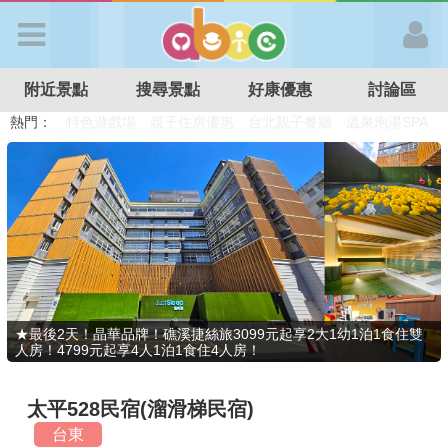
歡迎加入
附近景點
搜尋景點
好康優惠
討論區
APP登入
熱門：
溜滑梯民宿
觀光工廠
DIY摘果
日本親子景點
特色遊戲場
親子住房優惠
台北親子餐廳
溫泉泡湯SPA
首 頁
搜尋景點
好康優惠
★最後2天！晶華品牌！礁溪捷絲旅3099元起享2大1幼1泊1食住雙
人房！4799元起享4人1泊1食住4人房！
最新消息
太平528民宿(溜滑梯民宿)
最新留言
台東