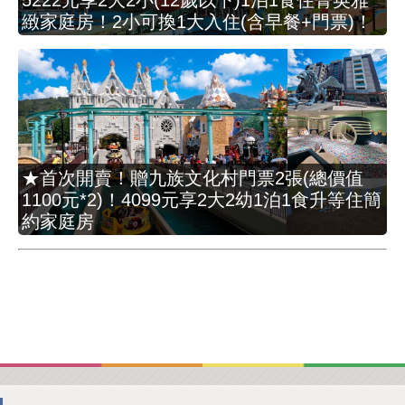
緻家庭房！2小可換1大入住(含早餐+門票)！
★首次開賣！贈九族文化村門票2張(總價值
1100元*2)！4099元享2大2幼1泊1食升等住簡
約家庭房