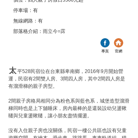
停車場：有
無線網路：有
部落格介紹：
雨立今=霠
專頁
官網
太
平528民宿位在台東縣卑南鄉，2016年9月開始營
運，民宿有2間雙人房、3間四人房，其中2間四人房是
有溜滑梯的親子房型。
2間親子房格局相同分為粉色系與藍色系，城堡造型溜滑
梯同時也是上下舖睡床，房內最棒的是還裝設幼兒盪鞦
韆與兒童盪鞦韆，讓小朋友盡情擺盪。
沒有入住親子房也沒關係，民宿一樓公共區也設有兒童
遊樂空間，有繪本、滑步車、跳跳馬、車車軌道組、積