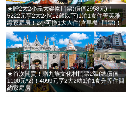
★贈2大2小義大樂園門票(價值2958元)！
5222元享2大2小(12歲以下)1泊1食住菁英雅
緻家庭房！2小可換1大入住(含早餐+門票)！
★首次開賣！贈九族文化村門票2張(總價值
1100元*2)！4099元享2大2幼1泊1食升等住簡
約家庭房