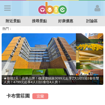
歡迎加入
附近景點
搜尋景點
好康優惠
討論區
APP登入
熱門：
溜滑梯民宿
觀光工廠
DIY摘果
日本親子景點
特色遊戲場
親子住房優惠
台北親子餐廳
溫泉泡湯SPA
首 頁
搜尋景點
好康優惠
★最後2天！晶華品牌！礁溪捷絲旅3099元起享2大1幼1泊1食住雙
人房！4799元起享4人1泊1食住4人房！
最新消息
卡布雷莊園
宜蘭
最新留言