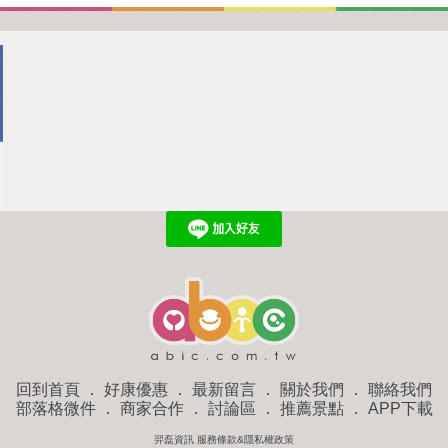
回到首頁
．
好康優惠
．
最新留言
．
關於我們
．
聯絡我們
部落格微件
．
商家合作
．
討論區
．
推薦景點
．
APP下載
羿磊資訊 服務條款&隱私權政策