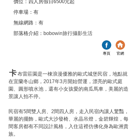
價位：四人房假日6500元起
停車場：有
無線網路：有
部落格介紹：
bobowin旅行攝影生活
專頁
官網
卡
布雷莊園是一棟浪漫優雅的歐式城堡民宿，地點就
在宜蘭冬山鄉，2017年3月開始營運，漂亮的歐式庭
園、圓形噴水池，還有小女孩愛的南瓜馬車，美麗的造
景讓人拍不停。
民宿有5間雙人房、2間四人房，走入民宿內讓人驚豔，
華麗的擺飾，歐式大沙發椅、水晶吊燈，金碧輝煌，每
間客房都有不同設計風格，入住這裡仿佛化身為歐洲貴
族。