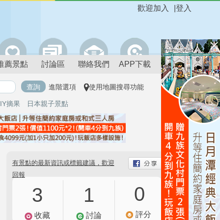
歡迎加入
|
登入
推薦景點
討論區
聯絡我們
APP下載
進階選項
使用地圖搜尋功能
IY摘果
日本親子景點
有景點的最新資訊或標籤建議，歡迎
回報
0
3
1
評分
收藏
討論