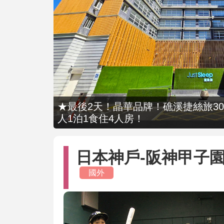
★最後2天！晶華品牌！礁溪捷絲旅309
人1泊1食住4人房！
日本神戶-阪神甲子園
國外