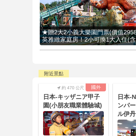
★贈2大2小義大樂園門票(價值2958
英雅緻家庭房！2小可換1大入住(含
附近景點
國外
約 470 公尺
日本-キッザニア甲子
日本-N
園(小朋友職業體驗城)
ンパー
ル伊丹