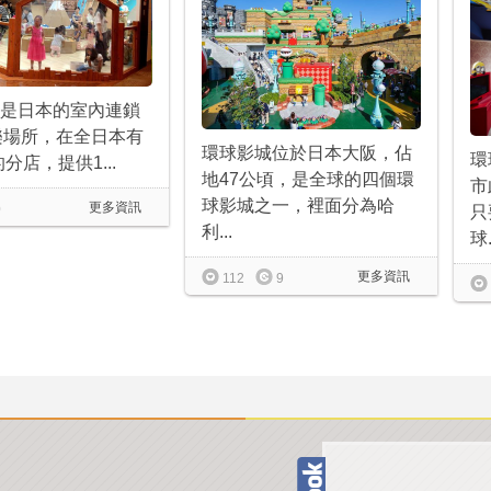
PA是日本的室內連鎖
樂場所，在全日本有
環球影城位於日本大阪，佔
環
分店，提供1...
地47公頃，是全球的四個環
市
球影城之一，裡面分為哈
更多資訊
0
只
利...
球.
更多資訊
112
9