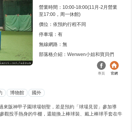
營業時間：10:00-18:00(11月-2月營業
至17:00，周一休館)
價位：依預約行程不同
停車場：有
無線網路：無
部落格介紹：
Wenwen小姐和寶貝們
專頁
官網
約
博物館
國外
過來阪神甲子園球場朝聖，若是預約「球場見習」參加導
參觀投手熱身的牛棚，還能換上棒球裝、戴上棒球手套在牛