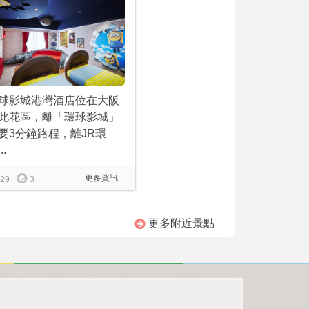
球影城港灣酒店位在大阪
此花區，離「環球影城」
要3分鐘路程，離JR環
..
更多資訊
29
3
更多附近景點