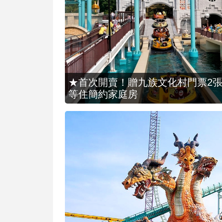
★首次開賣！贈九族文化村門票2張(總價
等住簡約家庭房