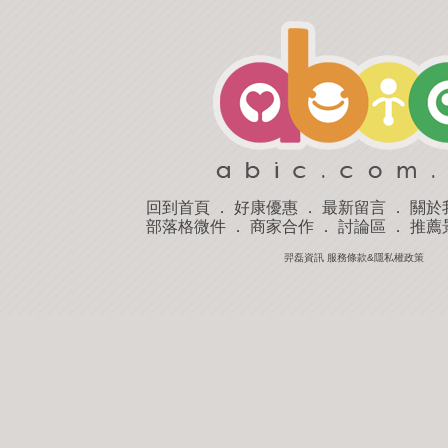
回到首頁
．
好康優惠
．
最新留言
．
關於
部落格微件
．
商家合作
．
討論區
．
推薦
羿磊資訊 服務條款&隱私權政策