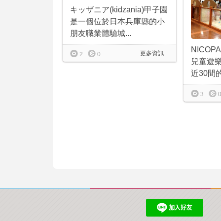
キッザニア(kidzania)甲子園
是一個位於日本兵庫縣的小
朋友職業體驗城...
NICO
更多資訊
2
0
兒童遊
近30間的
3