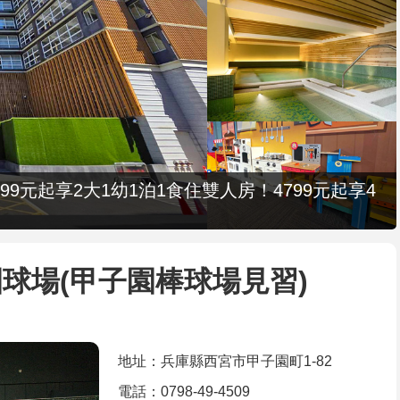
9元起享2大1幼1泊1食住雙人房！4799元起享4
球場(甲子園棒球場見習)
地址：兵庫縣西宮市甲子園町1-82
電話：0798-49-4509