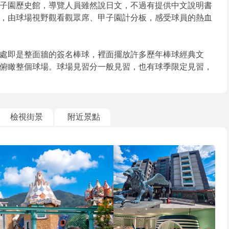
子園歷史館，導覽人員雖然說日文，不過有提供中文說明書
，由球場視野觀看觀眾席、甲子園計分板，感受球員的熱血
處即是整面牆的簽名棒球，裡面擺放許多歷年棒球經典文
俯瞰整個球場。球場見習分一般見習，也有球季限定見習，
檢視街景
附近景點