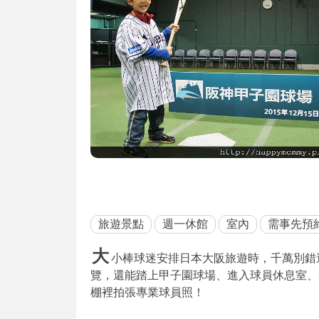
旅遊景點
週一休館
室內
需事先預
大
小棒球迷安排日本大阪旅遊時，千萬別錯
覽，還能踏上甲子園球場、進入球員休息室、
棚裡拍張專業球員照！