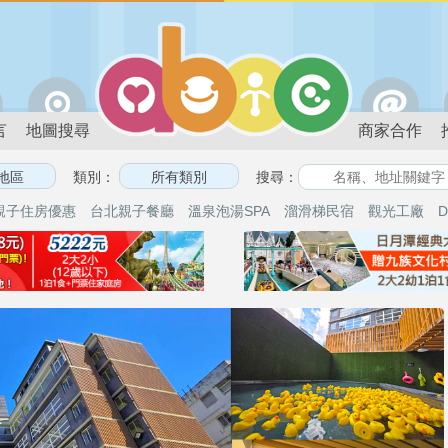
言
地圖搜尋
商家合作
類別：
搜尋：
親子住房優惠
台北親子餐廳
溫泉泡湯SPA
溜滑梯民宿
觀光工廠
D