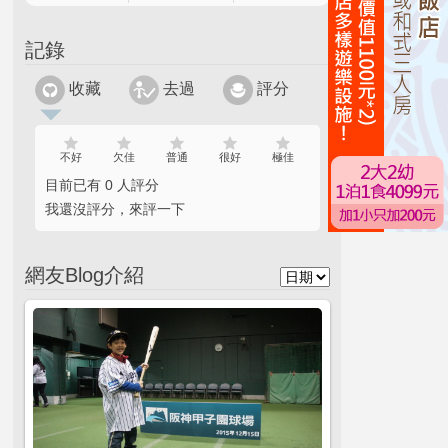
記錄
收藏
去過
評分
不好
欠佳
普通
很好
極佳
目前已有 0 人評分
我還沒評分，來評一下
網友Blog介紹