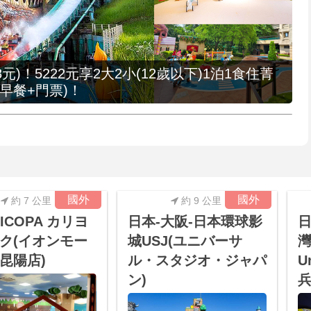
元)！5222元享2大2小(12歲以下)1泊1食住菁
早餐+門票)！
國外
國外
約 7 公里
約 9 公里
ICOPA カリヨ
日本-大阪-日本環球影
日
ク(イオンモー
城USJ(ユニバーサ
灣
昆陽店)
ル・スタジオ・ジャパ
U
ン)