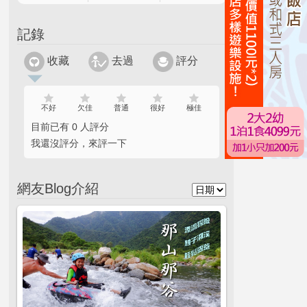
記錄
收藏
去過
評分
不好
欠佳
普通
很好
極佳
目前已有 0 人評分
我還沒評分，來評一下
網友Blog介紹