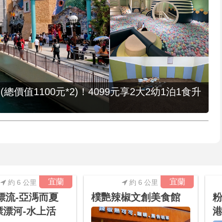
值1100元*2)！4099元享2大2幼1泊1食升
宜蘭
宜蘭
約 6 公里
約 6 公里
a漂流-亞溤而夏
樸艷辣椒文創美食館
粉
漂漂河-水上活
港