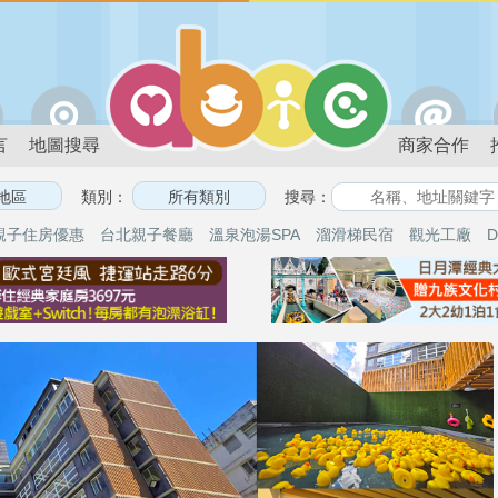
言
地圖搜尋
商家合作
類別：
搜尋：
親子住房優惠
台北親子餐廳
溫泉泡湯SPA
溜滑梯民宿
觀光工廠
D