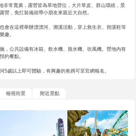
地非常寬廣，露營皆為草地營位，大片草皮、群山環繞，景
露營，免扛裝備就帶小朋友來親近大自然。
也會在這裡舉辦漂漂河、溯溪活動，穿上救生衣、朔溪鞋等
樂趣。
施，公共設備有冰箱、飲水機、脫水機、吹風機。營地內有
預約餐點。
河5歲以上即可體驗，有興趣的爸媽可至官網報名。
檢視街景
附近景點