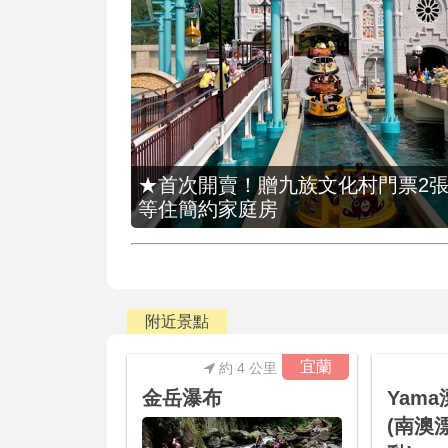
★首次開賣！贈九族文化村門票2張(總價
等住簡約家庭房
附近景點
宜蘭
約 4 公里
金岳瀑布
Yam
(南澳