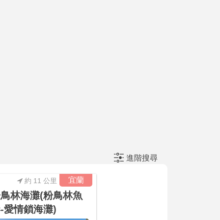
進階搜尋
宜蘭
約 11 公里
鳥林海灘(粉鳥林魚
-愛情鎖海灘)