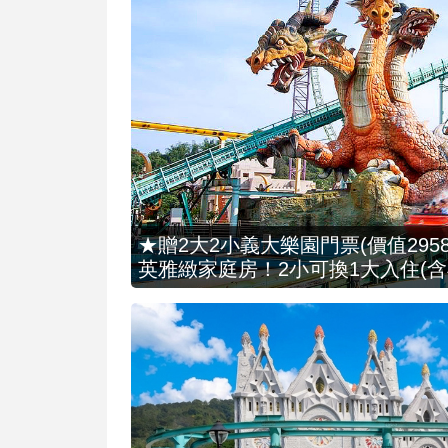
★贈2大2小義大樂園門票(價值2958
英雅緻家庭房！2小可換1大入住(含