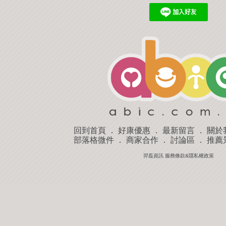
回到首頁
．
好康優惠
．
最新留言
．
關於
部落格微件
．
商家合作
．
討論區
．
推薦
羿磊資訊 服務條款&隱私權政策