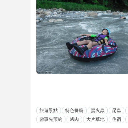
旅遊景點
特色餐廳
螢火蟲
昆蟲
需事先預約
烤肉
大片草地
住宿