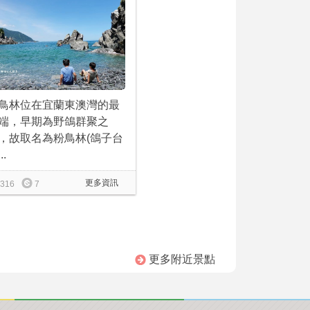
鳥林位在宜蘭東澳灣的最
端，早期為野鴿群聚之
，故取名為粉鳥林(鴿子台
..
更多資訊
316
7
更多附近景點