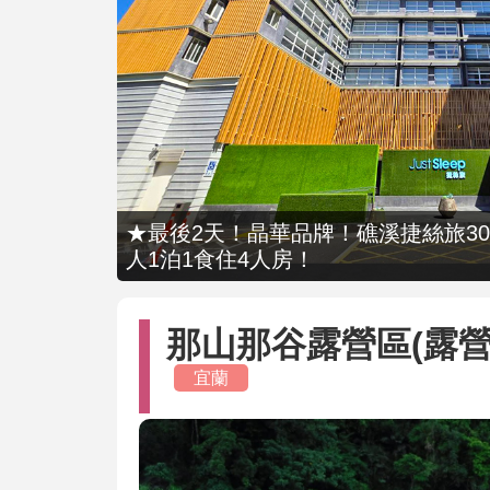
★最後2天！晶華品牌！礁溪捷絲旅309
人1泊1食住4人房！
那山那谷露營區(露營
宜蘭