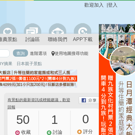
歡迎加入
|
登入
推薦景點
討論區
聯絡我們
APP下載
進階選項
使用地圖搜尋功能
IY摘果
日本親子景點
有景點的最新資訊或標籤建議，歡迎
回報
0
50
1
評分
收藏
討論