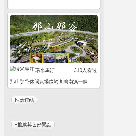
瑞米馬汀
310人看過
那山那谷休閒農場位於宜蘭南澳一個...
+推薦其它好景點