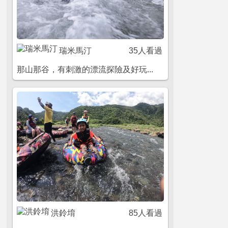
瑞米馬汀
35人看過
那山那谷，有刺激的漂流探險及好玩...
洪鈴堉
85人看過