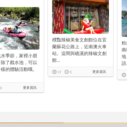
樸豔辣椒美食文創館位在宜
粉
蘭蘇花公路上，近南澳火車
南
站。這間與礁溪的辣椒文創
玩水季節，家裡小朋
地
館...
，除了戲水池，可以
語.
一樣的體驗活動哦。
更多資訊
37
0
更多資訊
0