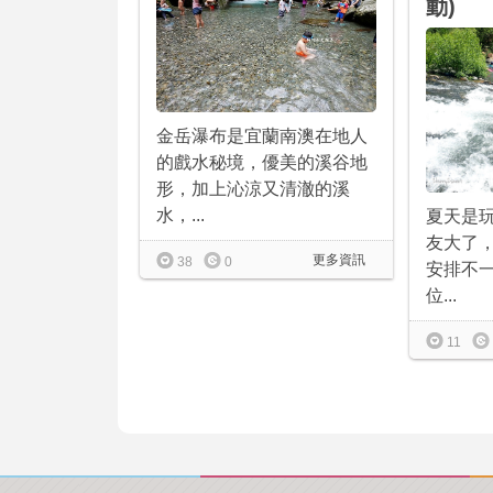
動)
金岳瀑布是宜蘭南澳在地人
的戲水秘境，優美的溪谷地
形，加上沁涼又清澈的溪
水，...
夏天是
友大了
更多資訊
38
0
安排不
位...
11