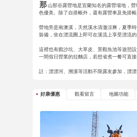
那
山那谷露營地是宜蘭知名的露營場地，營
色優美。除了自搭帳外，還有露營車及免搭帳
營地旁是南澳溪，天然溪水清澈涼爽，夏季時
裝備，坐在漂流圈上即可在溪流上享受漂流的
這裡也有戲沙坑、大草皮、景觀魚池等遊憩設
一間假日營業的拉麵店，若想省煮一餐可直接
註：漂漂河、溯溪等活動不限露友參加，漂漂
好康優惠
觀看留言
地圖功能