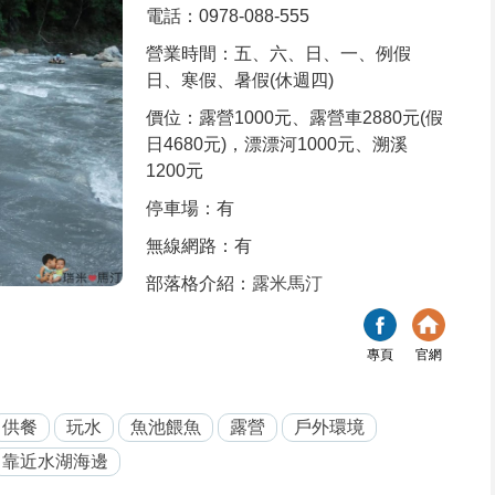
電話：0978-088-555
營業時間：五、六、日、一、例假
日、寒假、暑假(休週四)
價位：露營1000元、露營車2880元(假
日4680元)，漂漂河1000元、溯溪
1200元
停車場：有
無線網路：有
部落格介紹：
露米馬汀
專頁
官網
供餐
玩水
魚池餵魚
露營
戶外環境
靠近水湖海邊