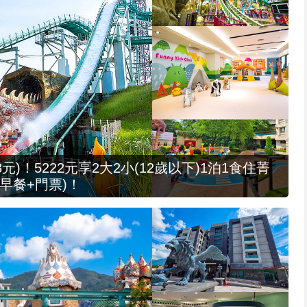
元)！5222元享2大2小(12歲以下)1泊1食住菁
早餐+門票)！