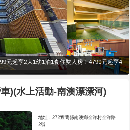
9元起享2大1幼1泊1食住雙人房！4799元起享4
車)(水上活動-南澳漂漂河)
地址：272宜蘭縣南澳鄉金洋村金洋路
2號