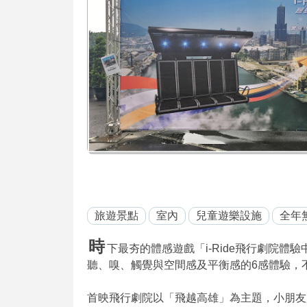
旅遊景點
室內
兒童遊樂設施
全年
時
下最夯的體感遊戲「i-Ride飛行劇院體驗
聽、嗅、觸覺與空間感及平衡感的6感體驗，
首映飛行劇院以「飛越高雄」為主題，小朋友