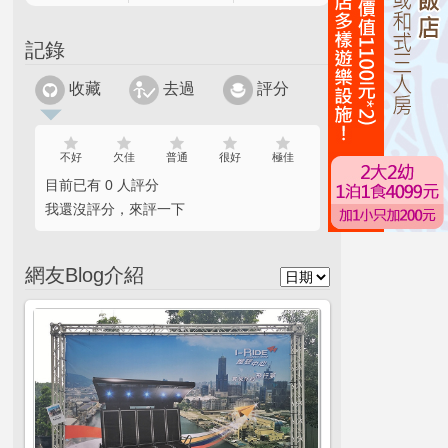
記錄
收藏
去過
評分
不好
欠佳
普通
很好
極佳
目前已有 0 人評分
我還沒評分，來評一下
網友Blog介紹