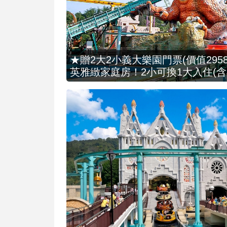
★贈2大2小義大樂園門票(價值2958
英雅緻家庭房！2小可換1大入住(含