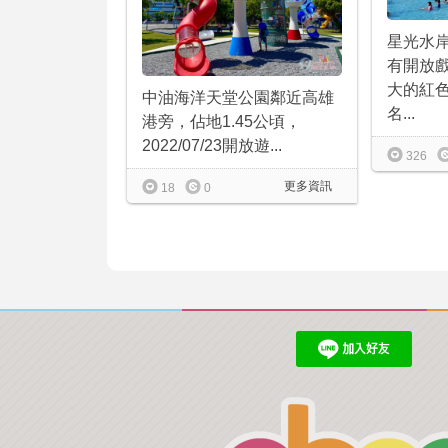
星光水
有開放
大的紅
中油海洋天堂公園鄰近高雄
名...
港旁，佔地1.45公頃，
2022/07/23開放遊...
326
更多資訊
18
0