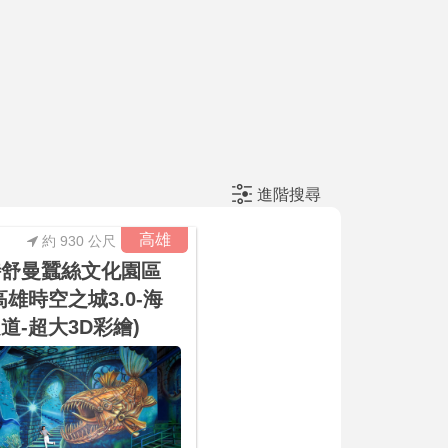
進階搜尋
高雄
約 930 公尺
詩舒曼蠶絲文化園區
高雄時空之城3.0-海
道-超大3D彩繪)