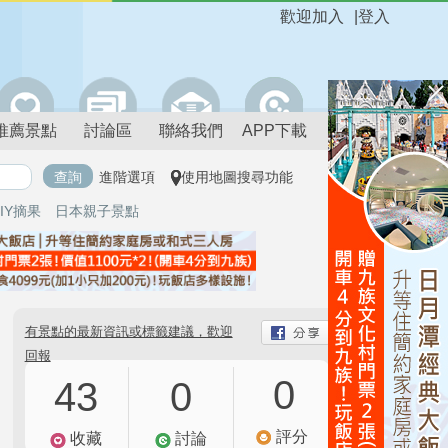
歡迎加入
|
登入
推薦景點
討論區
聯絡我們
APP下載
進階選項
使用地圖搜尋功能
IY摘果
日本親子景點
有景點的最新資訊或標籤建議，歡迎
回報
0
43
0
評分
收藏
討論