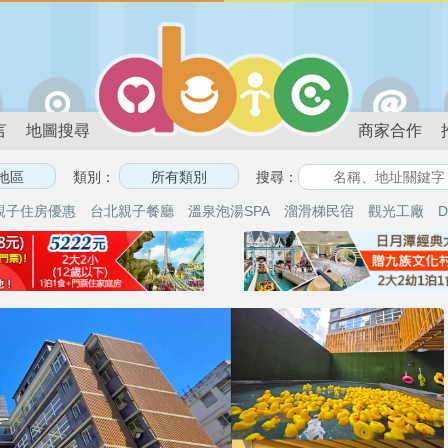
言
地圖搜尋
商家合作
類別：
搜尋：
親子住房優惠
台北親子餐廳
溫泉泡湯SPA
溜滑梯民宿
觀光工廠
D