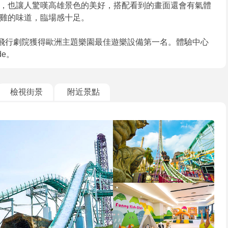
，也讓人驚嘆高雄景色的美好，搭配看到的畫面還會有氣體
雞的味道，臨場感十足。
，其飛行劇院獲得歐洲主題樂園最佳遊樂設備第一名。體驗中心
de。
檢視街景
附近景點