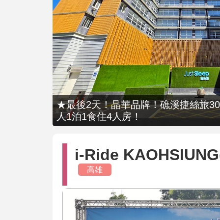
★最後2天！晶華品牌！礁溪捷絲旅309
人1泊1食住4人房！
i-Ride KAOHSIU
高雄