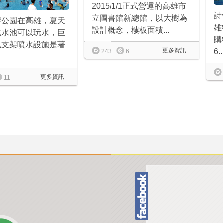
2015/1/1正式營運的高雄市
詩
立圖書館新總館，以大樹為
岸公園在高雄，夏天
雄
設計概念，樓板面積...
戲水池可以玩水，巨
購
色支架噴水設施是著
更多資訊
6..
243
6
更多資訊
11