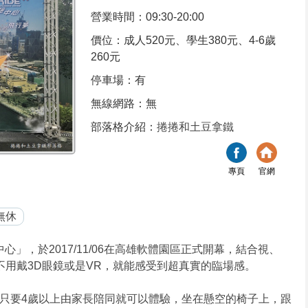
營業時間：09:30-20:00
價位：成人520元、學生380元、4-6歲
260元
停車場：有
無線網路：無
部落格介紹：
捲捲和土豆拿鐵
專頁
官網
無休
中心」，於2017/11/06在高雄軟體園區正式開幕，結合視、
不用戴3D眼鏡或是VR，就能感受到超真實的臨場感。
只要4歲以上由家長陪同就可以體驗，坐在懸空的椅子上，跟