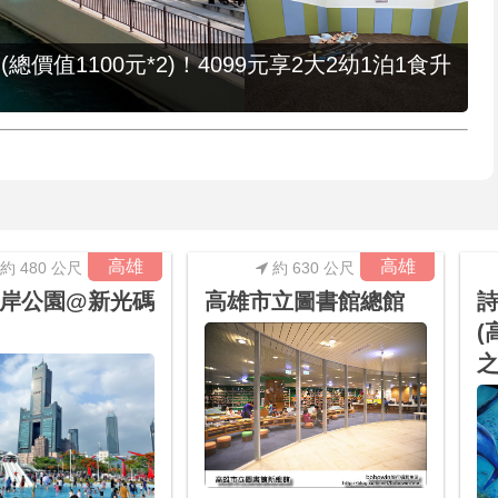
值1100元*2)！4099元享2大2幼1泊1食升
高雄
高雄
約 480 公尺
約 630 公尺
岸公園@新光碼
高雄市立圖書館總館
(
之