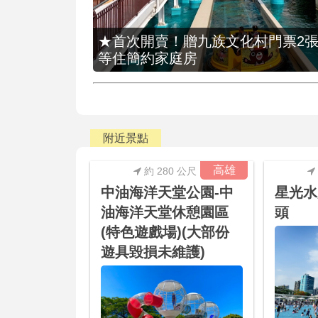
★首次開賣！贈九族文化村門票2張(總價
等住簡約家庭房
附近景點
高雄
約 280 公尺
中油海洋天堂公園-中
星光水
油海洋天堂休憩園區
頭
(特色遊戲場)(大部份
遊具毀損未維護)