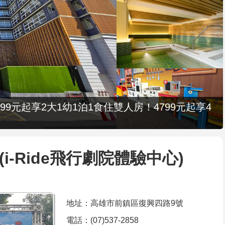
9元起享2大1幼1泊1食住雙人房！4799元起享4
NG(i-Ride飛行劇院體驗中心)
地址：高雄市前鎮區復興四路9號
電話：(07)537-2858