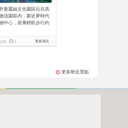
舒曼蠶絲文化園區位在高
物流園區內，鄰近夢時代
物中心，搭乘輕軌步行約
.
更多資訊
158
2
更多附近景點