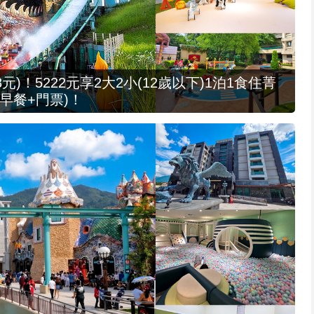
元)！5222元享2大2小(12歲以下)1泊1食住菁
早餐+門票)！