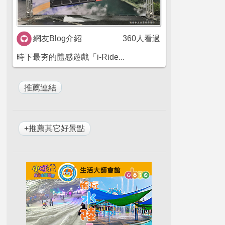
網友Blog介紹
360人看過
時下最夯的體感遊戲「i-Ride...
+推薦其它好景點