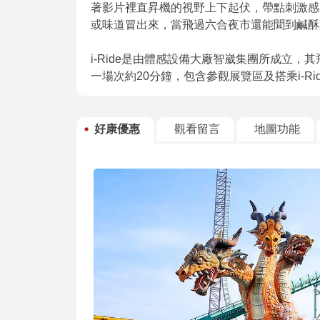
著影片裡直昇機的視野上下起伏，帶點刺激感
或味道冒出來，當飛過六合夜市還能聞到鹹酥
i-Ride是由體感設備大廠智崴集團所成立
一場次約20分鐘，包含參觀展覽區及搭乘i-Ri
好康優惠
觀看留言
地圖功能