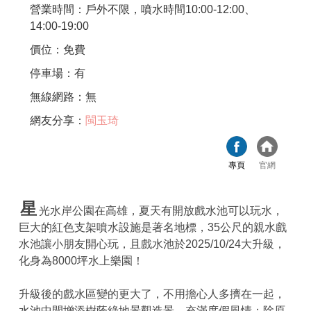
營業時間：戶外不限，噴水時間10:00-12:00、
14:00-19:00
價位：免費
停車場：有
無線網路：無
網友分享：
閩玉琦
專頁
官網
星
光水岸公園在高雄，夏天有開放戲水池可以玩水，
巨大的紅色支架噴水設施是著名地標，35公尺的親水戲
水池讓小朋友開心玩，且戲水池於2025/10/24大升級，
化身為8000坪水上樂園！
升級後的戲水區變的更大了，不用擔心人多擠在一起，
水池中間增添樹蔭綠地景觀造景，充滿度假風情；除原