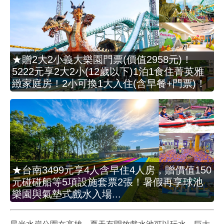
★贈2大2小義大樂園門票(價值2958元)！
5222元享2大2小(12歲以下)1泊1食住菁英雅
緻家庭房！2小可換1大入住(含早餐+門票)！
★台南3499元享4人含早住4人房，贈價值150
元碰碰船等5項設施套票2張！暑假再享球池
樂園與氣墊式戲水入場...