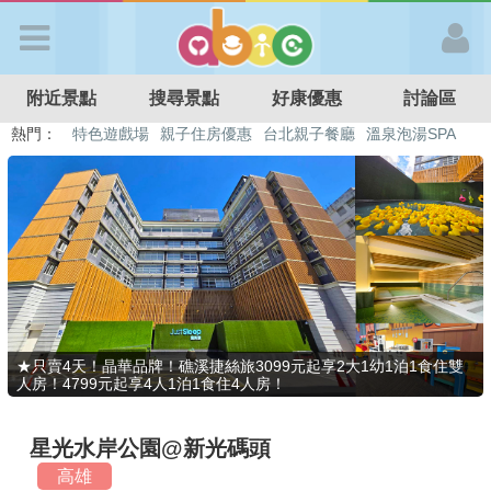
歡迎加入
附近景點
搜尋景點
好康優惠
討論區
APP登入
熱門：
特色遊戲場
親子住房優惠
台北親子餐廳
溫泉泡湯SPA
溜滑梯民宿
觀光工廠
DIY摘果
日本親子景點
首 頁
搜尋景點
好康優惠
★只賣4天！晶華品牌！礁溪捷絲旅3099元起享2大1幼1泊1食住雙
人房！4799元起享4人1泊1食住4人房！
最新消息
星光水岸公園@新光碼頭
最新留言
高雄