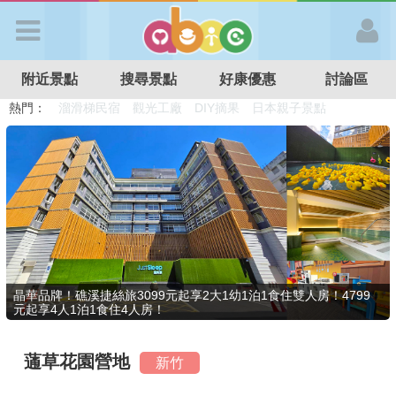
歡迎加入
附近景點
搜尋景點
好康優惠
討論區
APP登入
熱門：
溜滑梯民宿
觀光工廠
DIY摘果
日本親子景點
特色遊戲場
親子住房優惠
台北親子餐廳
溫泉泡湯SPA
首 頁
搜尋景點
好康優惠
晶華品牌！礁溪捷絲旅3099元起享2大1幼1泊1食住雙人房！4799
元起享4人1泊1食住4人房！
最新消息
蓪草花園營地
新竹
最新留言