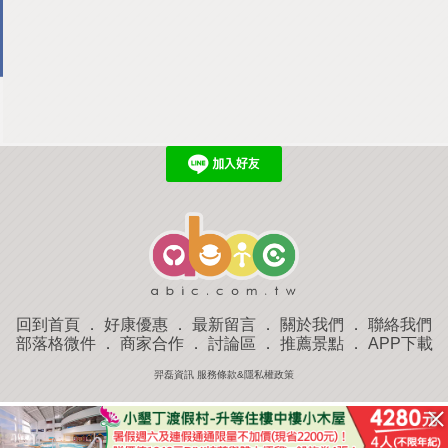
回到首頁
．
好康優惠
．
最新留言
．
關於我們
．
聯絡我們
部落格微件
．
商家合作
．
討論區
．
推薦景點
．
APP下載
羿磊資訊 服務條款&隱私權政策