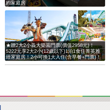
約家庭房
★贈2大2小義大樂園門票(價值2958元)！
5222元享2大2小(12歲以下)1泊1食住菁英雅
緻家庭房！2小可換1大入住(含早餐+門票)！