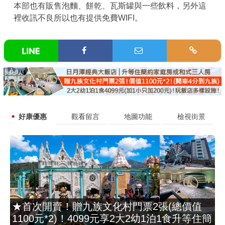
本部也有販售泡麵、餅乾、瓦斯罐與一些飲料，另外這
裡收訊不良所以也有提供免費WIFI。
好康優惠
觀看留言
地圖功能
檢視街景
★首次開賣！贈九族文化村門票2張(總價值
1100元*2)！4099元享2大2幼1泊1食升等住簡