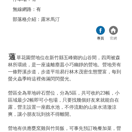
無線網路：有
部落格介紹：
露米馬汀
專頁
官網
蓪
草花園營地位在新竹縣五峰鄉的山谷間，四周被森
林所環繞，是一座遠離塵囂小巧幽靜的營地。營地旁有
一條野溪步道，步道平坦易行林木茂密生態豐富，每到
螢火蟲季時這裡佈滿閃閃螢光。
營區全為草地碎石營位，分為5區，共可收約23帳，小
區域最少2帳即可小包場，只要找幾個好友來就能自在
露，營主設置一座戲水池，不停流動的山泉水清澈涼
爽，讓小朋友玩到捨不得離開。
營地有供應甕窯雞與竹筒飯，可事先預訂晚餐加菜，營