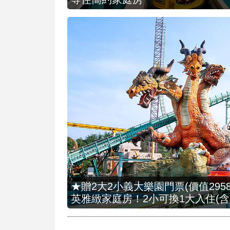
★贈2大2小義大樂園門票(價值2958
英雅緻家庭房！2小可換1大入住(含