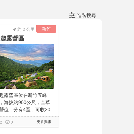
進階搜尋
新竹
約 2 公里
享趣露營區
趣露營區位在新竹五峰
，海拔約900公尺，全草
營位，分有4區，可收20...
更多資訊
2
0