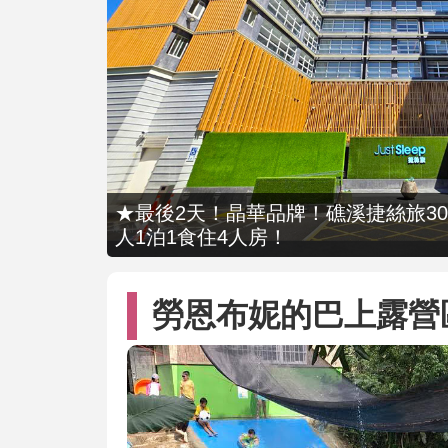
★最後2天！晶華品牌！礁溪捷絲旅309
人1泊1食住4人房！
勞恩布妮的巴上露營區