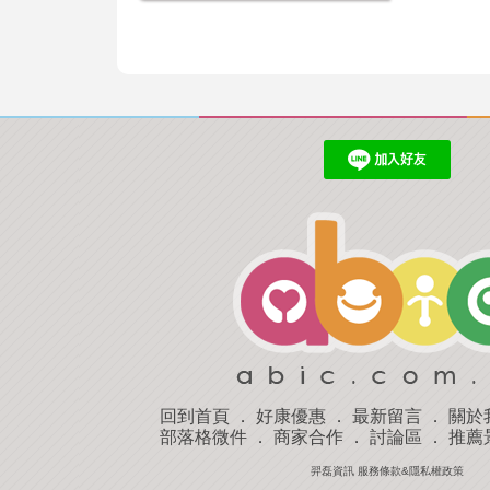
回到首頁
．
好康優惠
．
最新留言
．
關於
部落格微件
．
商家合作
．
討論區
．
推薦
羿磊資訊 服務條款&隱私權政策