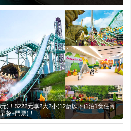
元)！5222元享2大2小(12歲以下)1泊1食住菁
早餐+門票)！