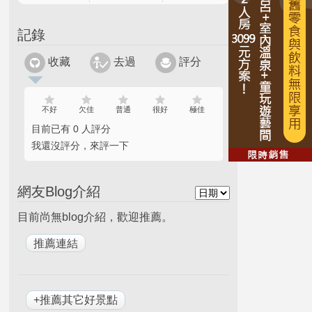
記錄
收藏
去過
評分
不好
欠佳
普通
很好
極佳
目前已有 0 人評分
我還沒評分，來評一下
網友Blog介紹
目前尚無blog介紹，歡迎推薦。
+推薦其它好景點