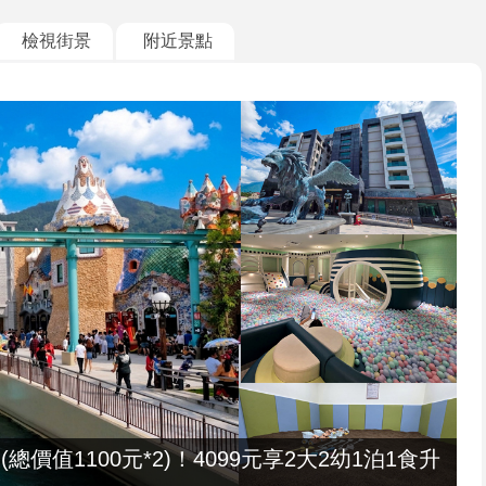
檢視街景
附近景點
值1100元*2)！4099元享2大2幼1泊1食升