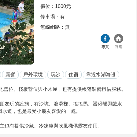
價位：1000元
停車場：有
無線網路：無
專頁
官網
露營
戶外環境
玩沙
住宿
靠近水湖海邊
地營位、棧板營位與小木屋，也有提供帳篷裝備租借服務。
朋友玩的設施，有沙坑、溜滑梯、搖搖馬、盪鞦韆與戲水
滑水道，也是最受小朋友喜愛的一處。
主也有提供冷藏、冷凍庫與吹風機供露友使用。