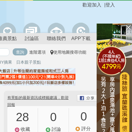
歡迎加入
|
登入
推薦景點
討論區
聯絡我們
APP下載
進階選項
使用地圖搜尋功能
IY摘果
日本親子景點
有景點的最新資訊或標籤建議，歡迎
回報
0
28
0
評分
收藏
討論