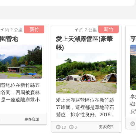
新竹
新竹
約 2 公里
約 2 公里
園營地
愛上天湖露營區(豪華
帳)
園營地位在新竹縣五
山谷間，四周被森林
享
，是一座遠離塵囂小
愛上天湖露營區位在新竹縣
鄉
五峰鄉，這裡都是草地碎石
皮
營位，排水性良好。2018...
更多資訊
0
更多資訊
13
0