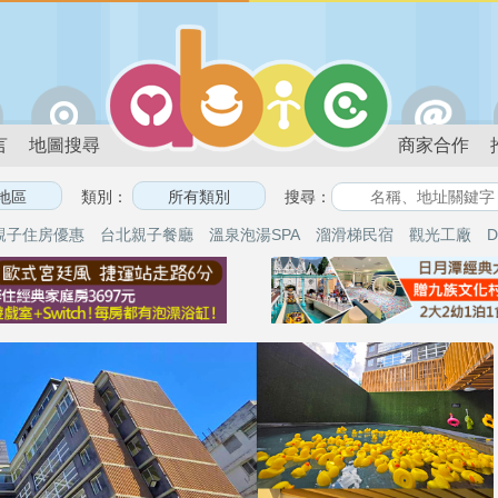
言
地圖搜尋
商家合作
類別：
搜尋：
親子住房優惠
台北親子餐廳
溫泉泡湯SPA
溜滑梯民宿
觀光工廠
D