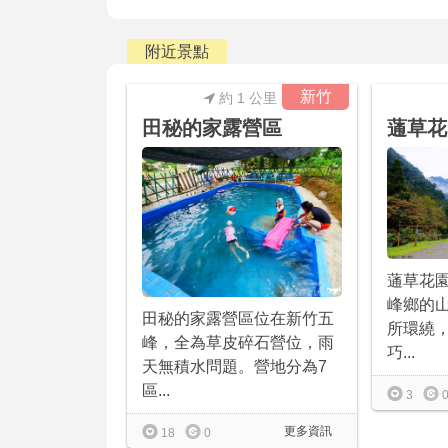
附近景點
新竹
約 1 公里
田秘的家露營區
蓪草花
蓪草花
峰鄉的
田秘的家露營區位在新竹五
所環繞
峰，全為草皮碎石營位，雨
巧...
天無積水問題。營地分為7
區...
3
更多資訊
18
0