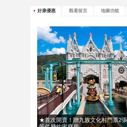
好康優惠
觀看留言
地圖功能
★首次開賣！贈九族文化村門票2張(總價
等住簡約家庭房