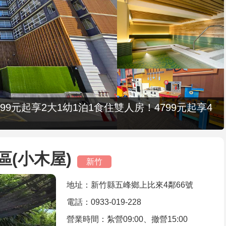
9元起享2大1幼1泊1食住雙人房！4799元起享4
(小木屋)
新竹
地址：新竹縣五峰鄉上比來4鄰66號
電話：0933-019-228
營業時間：紮營09:00、撤營15:00