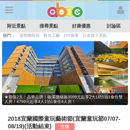
歡迎加入
附近景點
搜尋景點
好康優惠
討論區
APP登入
熱門：
溜滑梯民宿
觀光工廠
DIY摘果
日本親子景點
特色遊戲場
親子住房優惠
台北親子餐廳
溫泉泡湯SPA
首 頁
搜尋景點
好康優惠
★最後2天！晶華品牌！礁溪捷絲旅3099元起享2大1幼1泊1食住雙
人房！4799元起享4人1泊1食住4人房！
最新消息
2018宜蘭國際童玩藝術節(宜蘭童玩節07/07-
最新留言
08/19)(活動結束)
宜蘭