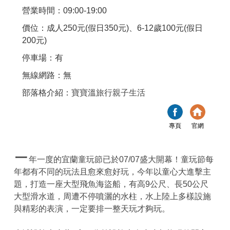
營業時間：09:00-19:00
價位：成人250元(假日350元)、6-12歲100元(假日
200元)
停車場：有
無線網路：無
部落格介紹：
寶寶溫旅行親子生活
專頁
官網
一
年一度的宜蘭童玩節已於07/07盛大開幕！童玩節每
年都有不同的玩法且愈來愈好玩，今年以童心大進擊主
題，打造一座大型飛魚海盜船，有高9公尺、長50公尺
大型滑水道，周遭不停噴灑的水柱，水上陸上多樣設施
與精彩的表演，一定要排一整天玩才夠玩。