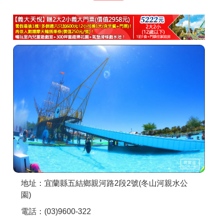
商家合作
推薦景點
討論區
聯絡我們
APP下載
地址：宜蘭縣五結鄉親河路2段2號(冬山河親水公
園)
電話：(03)9600-322