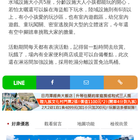
水域設施大小共5座，分齡設施大人小孩都能玩的開心，
若怕太曬還可以躲在海盜船下玩水，陸域設施則有6項以
上，有小小孩愛的玩沙區，也有室內遊戲區，幼兒室內
遊戲、童玩闖關、密室逃脫與大型的立體迷宮，今年還
有空中腳踏車挑戰大家的膽量。
活動期間每天都有表演活動，記得留一點時間去欣賞。
玩餓了，場內有全家便利商店或是可以自備餐點，此次
還在淋浴間加強設施，採用乾濕分離設置免治馬桶。
好康優惠
觀看留言
地圖功能
檢視街景