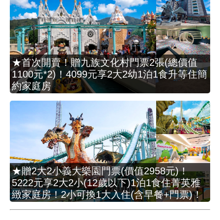
★首次開賣！贈九族文化村門票2張(總價值
1100元*2)！4099元享2大2幼1泊1食升等住簡
約家庭房
★贈2大2小義大樂園門票(價值2958元)！
5222元享2大2小(12歲以下)1泊1食住菁英雅
緻家庭房！2小可換1大入住(含早餐+門票)！