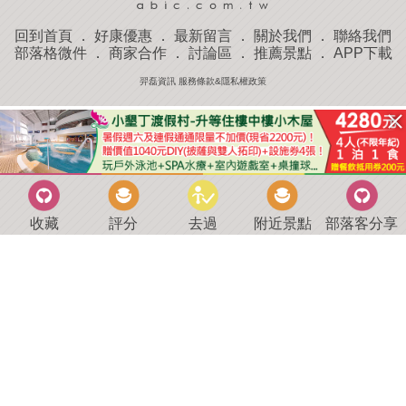
回到首頁
．
好康優惠
．
最新留言
．
關於我們
．
聯絡我們
部落格微件
．
商家合作
．
討論區
．
推薦景點
．
APP下載
羿磊資訊 服務條款&隱私權政策
收藏
評分
去過
附近景點
部落客分享