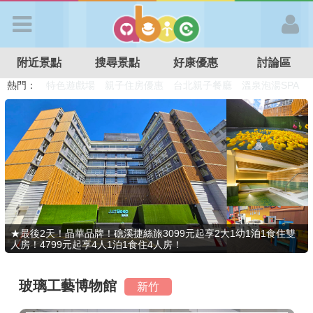
歡迎加入
附近景點
搜尋景點
好康優惠
討論區
APP登入
熱門：
溜滑梯民宿
觀光工廠
DIY摘果
日本親子景點
特色遊戲場
親子住房優惠
台北親子餐廳
溫泉泡湯SPA
首 頁
搜尋景點
好康優惠
★最後2天！晶華品牌！礁溪捷絲旅3099元起享2大1幼1泊1食住雙
人房！4799元起享4人1泊1食住4人房！
最新消息
玻璃工藝博物館
新竹
最新留言