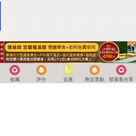
收藏
評分
去過
附近景點
部落客分享
回到首頁
．
好康優惠
．
最新留言
．
關於我們
．
聯絡我們
部落格微件
．
商家合作
．
討論區
．
推薦景點
．
APP下載
羿磊資訊 服務條款&隱私權政策