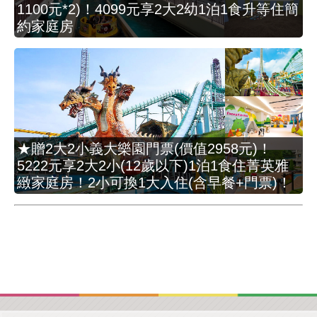
1100元*2)！4099元享2大2幼1泊1食升等住簡
約家庭房
★贈2大2小義大樂園門票(價值2958元)！
5222元享2大2小(12歲以下)1泊1食住菁英雅
緻家庭房！2小可換1大入住(含早餐+門票)！