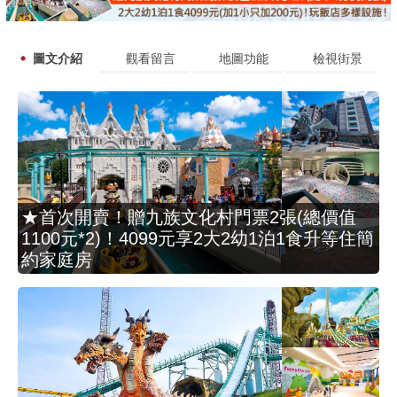
圖文介紹
觀看留言
地圖功能
檢視街景
★首次開賣！贈九族文化村門票2張(總價值
1100元*2)！4099元享2大2幼1泊1食升等住簡
約家庭房