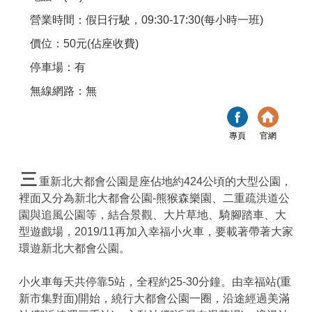
營業時間：假日行駛，09:30-17:30(每小時一班)
價位：50元(佔座收費)
停車場：有
無線網路：無
專頁
官網
三
重新北大都會公園是座佔地約424公頃的大型公園，
裡面又分為新北大都會公園-熊猴森樂園、二重疏洪道公
園與追風公園等，結合景觀、大片草地、騎腳踏車、大
型遊戲場，2019/11再加入幸福小火車，要載著帶著大家
環遊新北大都會公園。
小火車每天共停靠5站，全程約25-30分鐘。由幸福站(重
新市集對面)開始，繞行大都會公園一圈，沿途經過美滿