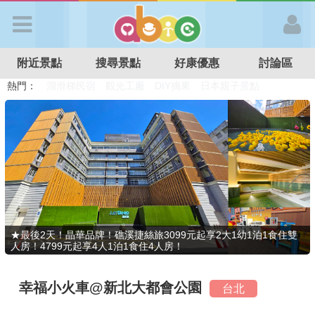
歡迎加入
附近景點
搜尋景點
好康優惠
討論區
APP登入
熱門：
溜滑梯民宿
觀光工廠
DIY摘果
日本親子景點
特色遊戲場
親子住房優惠
台北親子餐廳
溫泉泡湯SPA
首 頁
搜尋景點
好康優惠
★最後2天！晶華品牌！礁溪捷絲旅3099元起享2大1幼1泊1食住雙
人房！4799元起享4人1泊1食住4人房！
最新消息
幸福小火車@新北大都會公園
台北
最新留言