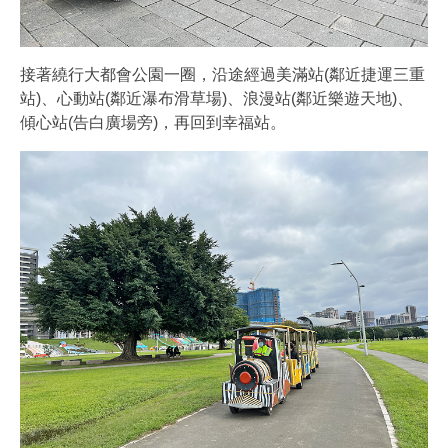
接著繞行大都會公園一圈，沿途經過美滿站(鄰近捷運三重
站)​、心動站(鄰近瀑布滑草場)​、浪漫站(鄰近樂遊天地)​、
傾心站(告白廣場旁)​，再回到幸福站。