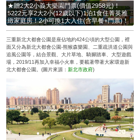
★贈2大2小義大樂園門票(價值2958元)！
5222元享2大2小(12歲以下)1泊1食住菁英雅
緻家庭房！2小可換1大入住(含早餐+門票)！
三重新北大都會公園是座佔地約424公頃的大型公園，裡
面又分為新北大都會公園-熊猴森樂園、二重疏洪道公園與
追風公園等，結合景觀、大片草地、騎腳踏車、大型遊戲
場，2019/11再加入幸福小火車，要載著帶著大家環遊新
北大都會公園。(圖片來源：
新北市政府
)