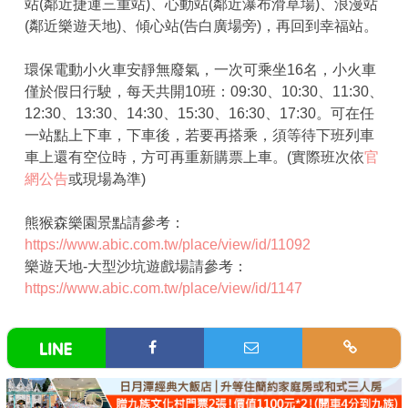
站(鄰近捷運三重站)​、心動站(鄰近瀑布滑草場)​、浪漫站
(鄰近樂遊天地)​、傾心站(告白廣場旁)​，再回到幸福站。
環保電動小火車安靜無廢氣，一次可乘坐16名，小火車
僅於假日行駛，每天共開10班：09:30、10:30、11:30、
12:30、13:30、14:30、15:30、16:30、17:30。可在任
一站點上下車，下車後，若要再搭乘，須等待下班列車
車上還有空位時，方可再重新購票上車。(實際班次依
官
網公告
或現場為準)
熊猴森樂園景點請參考：
https://www.abic.com.tw/place/view/id/11092
樂遊天地-大型沙坑遊戲場請參考：
https://www.abic.com.tw/place/view/id/1147