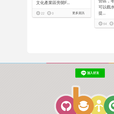
營區，
文化產業區旁開F...
可以戲
提...
更多資訊
22
0
64