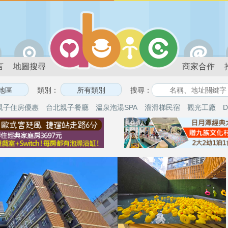
言
地圖搜尋
商家合作
類別：
搜尋：
親子住房優惠
台北親子餐廳
溫泉泡湯SPA
溜滑梯民宿
觀光工廠
D