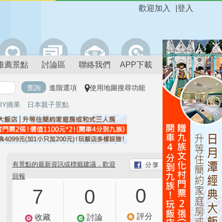
歡迎加入
|
登入
推薦景點
討論區
聯絡我們
APP下載
進階選項
使用地圖搜尋功能
IY摘果
日本親子景點
有景點的最新資訊或標籤建議，歡迎
回報
0
7
0
評分
收藏
討論