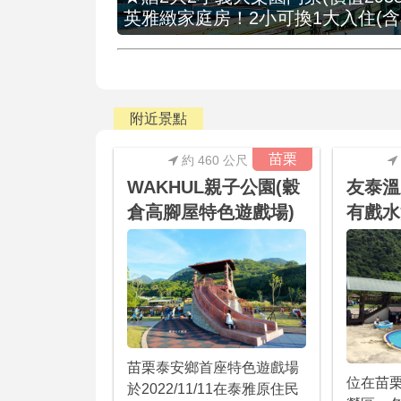
英雅緻家庭房！2小可換1大入住(含
附近景點
苗栗
約 460 公尺
WAKHUL親子公園(穀
友泰溫
倉高腳屋特色遊戲場)
有戲水
苗栗泰安鄉首座特色遊戲場
位在苗
於2022/11/11在泰雅原住民