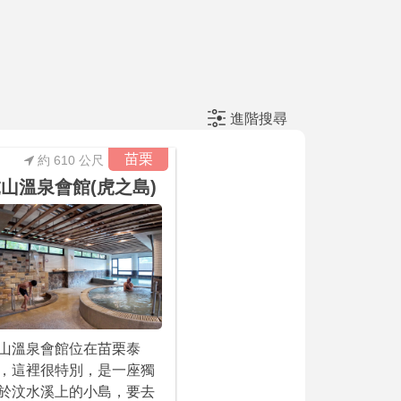
進階搜尋
苗栗
約 610 公尺
山溫泉會館(虎之島)
山溫泉會館位在苗栗泰
，這裡很特別，是一座獨
於汶水溪上的小島，要去