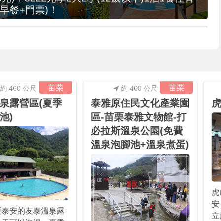
早餐+門票)！
苗栗
苗栗
約 460 公尺
約 460 公尺
泉露營區(夏季
泰雅原住民文化產業園
虎
池)
區-苗栗泰雅文物館-打
必拉斯溫泉公園(免費
溫泉泡腳池+溫泉煮蛋)
虎
安
栗泰安的友泰溫泉露
立