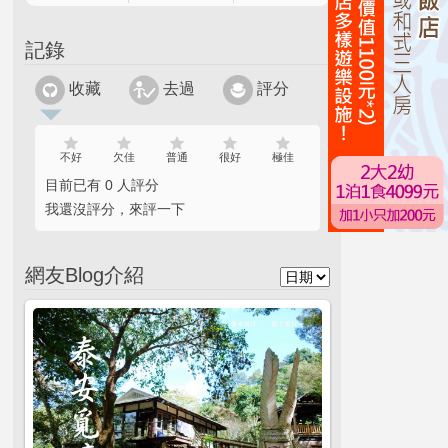
記錄
收藏
去過
評分
不好
欠佳
普通
很好
極佳
目前已有 0 人評分
我還沒評分，來評一下
網友Blog介紹