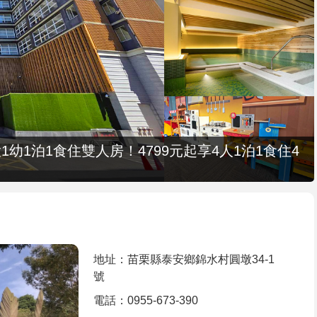
1幼1泊1食住雙人房！4799元起享4人1泊1食住4
地址：苗栗縣泰安鄉錦水村圓墩34-1
號
電話：0955-673-390