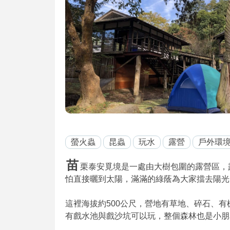
螢火蟲
昆蟲
玩水
露營
戶外環
苗
栗泰安覓境是一處由大樹包圍的露營區，
怕直接曬到太陽，滿滿的綠蔭為大家擋去陽光
這裡海拔約500公尺，營地有草地、碎石、有
有戲水池與戲沙坑可以玩，整個森林也是小朋