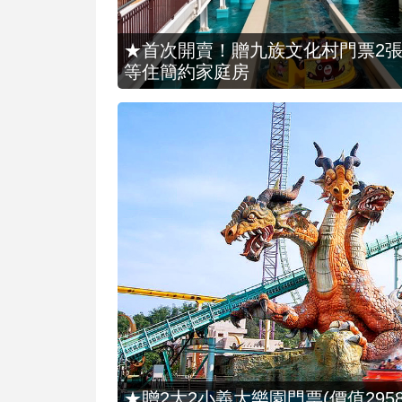
★首次開賣！贈九族文化村門票2張(總價
等住簡約家庭房
★贈2大2小義大樂園門票(價值2958