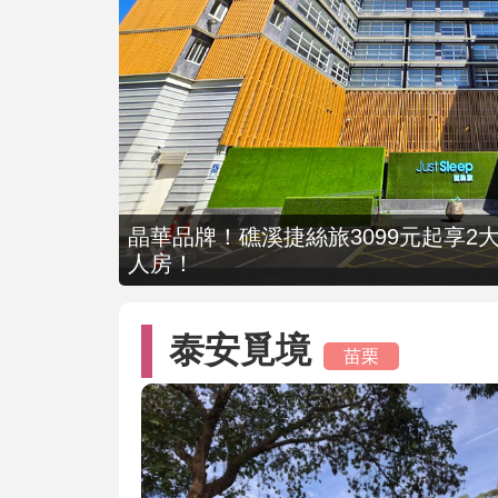
晶華品牌！礁溪捷絲旅3099元起享2大
人房！
泰安覓境
苗栗