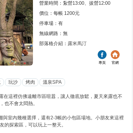
營業時間：紮營13:00、拔營12:00
價位：每帳 1200元
停車場：有
無線網路：無
部落格介紹：
露米馬汀
專頁
官網
境
玩沙
烤肉
溫泉SPA
露在這裡仿佛遠離市區喧囂，讓人徹底放鬆，夏天來露也不
，也不會太悶熱。
棚與室內幾種選擇，還有2-3帳的小包區場地。小朋友來這裡
友的探索區，可以玩上一整天。