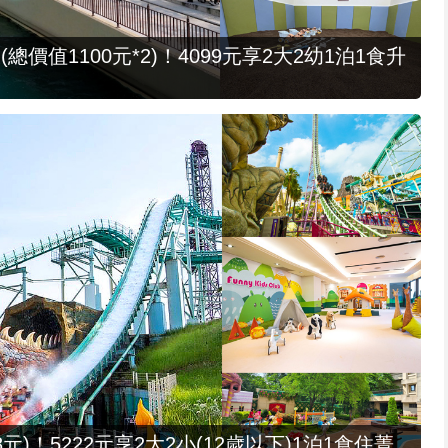
值1100元*2)！4099元享2大2幼1泊1食升
元)！5222元享2大2小(12歲以下)1泊1食住菁