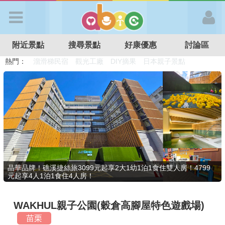
歡迎加入
附近景點
搜尋景點
好康優惠
討論區
APP登入
熱門：
溜滑梯民宿
觀光工廠
DIY摘果
日本親子景點
特色遊戲場
親子住房優惠
台北親子餐廳
溫泉泡湯SPA
首 頁
搜尋景點
好康優惠
晶華品牌！礁溪捷絲旅3099元起享2大1幼1泊1食住雙人房！4799
元起享4人1泊1食住4人房！
最新消息
WAKHUL親子公園(穀倉高腳屋特色遊戲場)
最新留言
苗栗