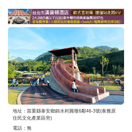
商家合作
推薦景點
討論區
聯絡我們
APP下載
地址：苗栗縣泰安鄉錦水村圓墩6鄰46-3號(泰雅原
住民文化產業區旁)
電話：無