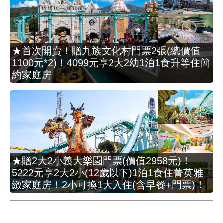
★首次開賣！贈九族文化村門票2張(總價值
1100元*2)！4099元享2大2幼1泊1食升等住簡
約家庭房
★贈2大2小義大樂園門票(價值2958元)！
5222元享2大2小(12歲以下)1泊1食住菁英雅
緻家庭房！2小可換1大入住(含早餐+門票)！