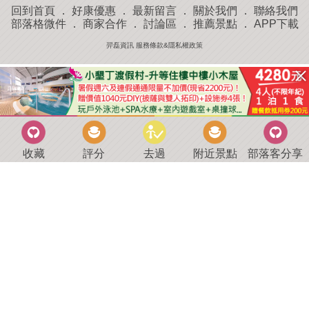
回到首頁
．
好康優惠
．
最新留言
．
關於我們
．
聯絡我們
部落格微件
．
商家合作
．
討論區
．
推薦景點
．
APP下載
羿磊資訊 服務條款&隱私權政策
收藏
評分
去過
附近景點
部落客分享