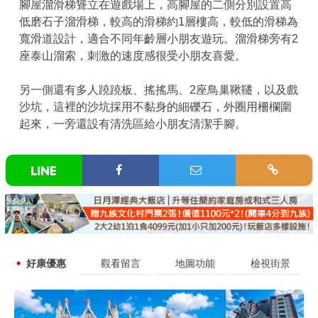
腳屋溜滑梯聳立在遊戲場上，高腳屋的二側分別設置高
低磨石子溜滑梯，較高的滑梯約1層樓高，較低的滑梯為
寬滑道設計，適合不同年齡層小朋友遊玩。溜滑梯旁有2
座泰山溜索，刺激的速度感很受小朋友喜愛。
另一側還有多人蹺蹺板、搖搖馬、2座鳥巢鞦韆，以及戲
沙坑，這裡的沙坑採用不黏身的細礫石，外圈用柵欄圍
起來，一旁還設有清洗區給小朋友清潔手腳。
好康優惠
觀看留言
地圖功能
檢視街景