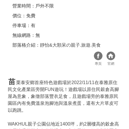
營業時間：戶外不限
價位：免費
停車場：有
無線網路：無
部落格介紹：
靜怡&大顆呆の親子.旅遊.美食
專頁
官網
苗
栗泰安鄉首座特色遊戲場於2022/11/11在泰雅原住
民文化產業區旁開FUN遊玩！遊戲場以原住民穀倉高腳
屋為意象，象徵部落豐衣足食，且遊戲場旁的泰雅原民
園區內有免費溫泉泡腳池與溫泉煮蛋，還有大片草皮可
以跑跳。
WAKHUL親子公園佔地近1400坪，約2層樓高的穀倉高