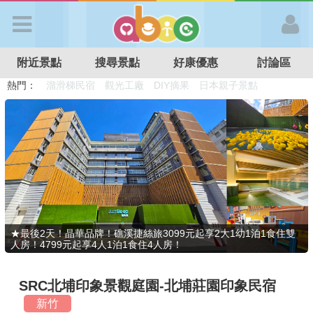
歡迎加入
附近景點
搜尋景點
好康優惠
討論區
APP登入
熱門：
溜滑梯民宿
觀光工廠
DIY摘果
日本親子景點
特色遊戲場
親子住房優惠
台北親子餐廳
溫泉泡湯SPA
首 頁
搜尋景點
好康優惠
★最後2天！晶華品牌！礁溪捷絲旅3099元起享2大1幼1泊1食住雙
人房！4799元起享4人1泊1食住4人房！
最新消息
SRC北埔印象景觀庭園-北埔莊園印象民宿
最新留言
新竹