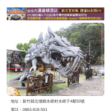
商家合作
推薦景點
討論區
聯絡我們
APP下載
地址：新竹縣北埔鄉水磜村水磜子4鄰50號
電話：0963-918-501