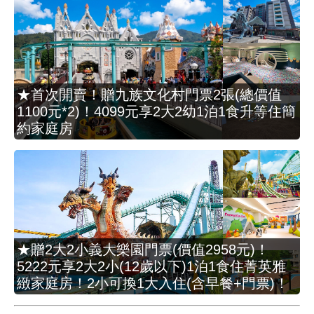
★首次開賣！贈九族文化村門票2張(總價值
1100元*2)！4099元享2大2幼1泊1食升等住簡
約家庭房
★贈2大2小義大樂園門票(價值2958元)！
5222元享2大2小(12歲以下)1泊1食住菁英雅
緻家庭房！2小可換1大入住(含早餐+門票)！