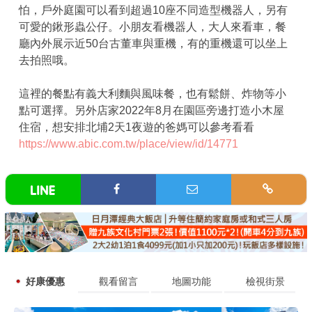
怕，戶外庭園可以看到超過10座不同造型機器人，另有
可愛的鍬形蟲公仔。小朋友看機器人，大人來看車，餐
廳內外展示近50台古董車與重機，有的重機還可以坐上
去拍照哦。
這裡的餐點有義大利麵與風味餐，也有鬆餅、炸物等小
點可選擇。另外店家2022年8月在園區旁邊打造小木屋
住宿，想安排北埔2天1夜遊的爸媽可以參考看看
https://www.abic.com.tw/place/view/id/14771
好康優惠
觀看留言
地圖功能
檢視街景