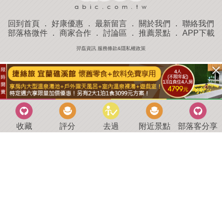
回到首頁
．
好康優惠
．
最新留言
．
關於我們
．
聯絡我們
部落格微件
．
商家合作
．
討論區
．
推薦景點
．
APP下載
羿磊資訊 服務條款&隱私權政策
收藏
評分
去過
附近景點
部落客分享