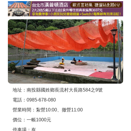
商家合作
推薦景點
討論區
聯絡我們
APP下載
地址：南投縣國姓鄉長流村大長路584之9號
電話：0985-678-080
營業時間：紮營10:00、撤營11:00
價位：一帳1000元
停車場：有