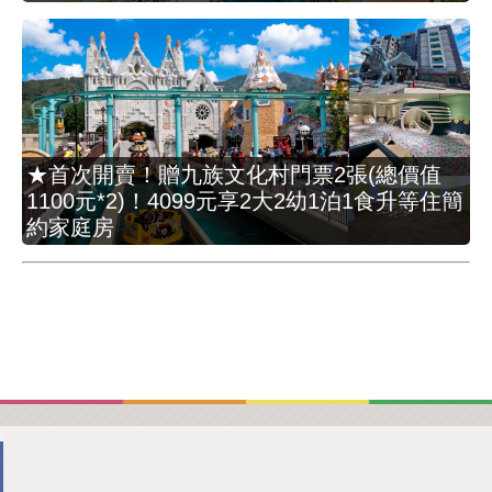
★首次開賣！贈九族文化村門票2張(總價值
1100元*2)！4099元享2大2幼1泊1食升等住簡
約家庭房