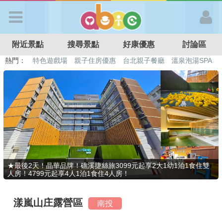
歡迎加入
附近景點
搜尋景點
好康優惠
討論區
APP登入
熱門：
特色遊戲場
親子住房優惠
台北親子餐廳
溫泉泡湯SPA
溜滑梯民宿
觀光工廠
DIY摘果
日本親子景點
首 頁
搜尋景點
好康優惠
★最後2天！晶華品牌！礁溪捷絲旅3099元起享2大1幼1泊1食住雙
人房！4799元起享4人1泊1食住4人房！
最新消息
漾嵐山庄露營區
南投
最新留言