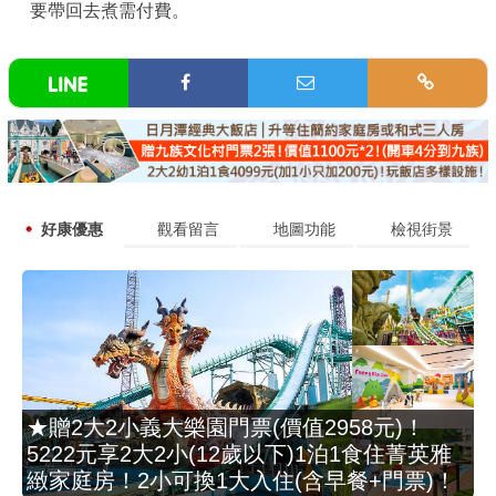
要帶回去煮需付費。
好康優惠
觀看留言
地圖功能
檢視街景
★贈2大2小義大樂園門票(價值2958元)！
5222元享2大2小(12歲以下)1泊1食住菁英雅
緻家庭房！2小可換1大入住(含早餐+門票)！