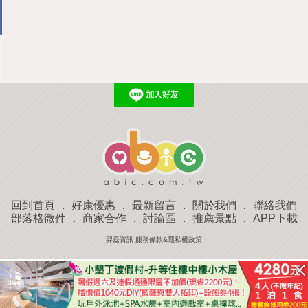
回到首頁
．
好康優惠
．
最新留言
．
關於我們
．
聯絡我們
部落格微件
．
商家合作
．
討論區
．
推薦景點
．
APP下載
羿磊資訊 服務條款&隱私權政策