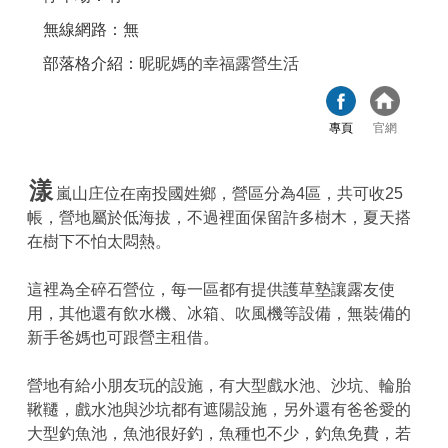
無線網路：無
部落格介紹：
昵昵媽的幸福露營生活
專頁
官網
漾
嵐山庄位在南投國姓鄉，營區分為4區，共可收25
帳，營地屬於低海拔，不過裡面保留許多樹木，夏天搭
在樹下不怕太悶熱。
這裡為全碎石營位，每一區都有提供護草墊讓露友使
用，其他還有飲水機、冰箱、吹風機等設備，無裝備的
新手爸媽也可跟營主租借。
營地有給小朋友玩的設施，有大型戲水池、沙坑、輪胎
鞦韆，戲水池與沙坑都有遮陽設施，另外還有爸爸愛的
大型釣魚池，魚池很好釣，魚種也不少，釣魚免費，若