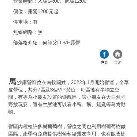
營業時間：入場14:00、退場12:00
價位：露營1200元起
停車場：有
無線網路：無
部落格介紹：
何師父LOVE露營
專頁
官網
馬
沙露營區位在南投國姓，2022年1月開始營運，全草
皮營位，共分7區及3個VIP營位，每區擁有半獨立空
間，有專為小朋友設置的遊戲區，讓小朋友在大自然裡
野放玩耍，還有生態池可以看小鴨、鵝、鴛鴦等鳥禽動
物。
營區內種植許多樹葡萄樹，營位之間也利用樹葡萄樹做
區隔，產季時免費提供樹葡萄給露友享用，也有販售樹