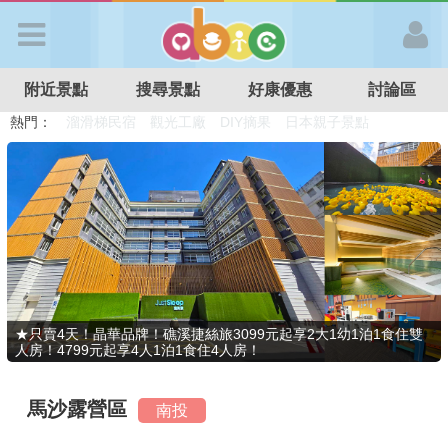
歡迎加入
附近景點
搜尋景點
好康優惠
討論區
APP登入
熱門：
溜滑梯民宿
觀光工廠
DIY摘果
日本親子景點
特色遊戲場
親子住房優惠
台北親子餐廳
溫泉泡湯SPA
首 頁
搜尋景點
好康優惠
★只賣4天！晶華品牌！礁溪捷絲旅3099元起享2大1幼1泊1食住雙
人房！4799元起享4人1泊1食住4人房！
最新消息
馬沙露營區
南投
最新留言