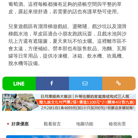
葡萄酒。這裡每帳都擁有足夠的搭帳空間與平整的草
皮，露起來很舒適，若需要的話也有護草墊可使用。
兒童遊戲區有溜滑梯遊戲組、盪鞦韆、戲沙坑以及溜滑
梯戲水池，草皮區適合小朋友跑跳玩耍，且戲水池與沙
坑上方還有遮陽簾，夏天來玩不怕太曬。這裡離市區不
會太遠，方便補給。營本部也有販售飲品、泡麵、瓦斯
罐等日常用品，提供冷凍櫃、冰箱、飲水機、吹風機、
脫水機等設備。
好康優惠
觀看留言
地圖功能
檢視街景