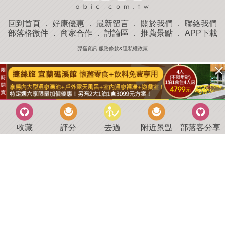
回到首頁
．
好康優惠
．
最新留言
．
關於我們
．
聯絡我們
部落格微件
．
商家合作
．
討論區
．
推薦景點
．
APP下載
羿磊資訊 服務條款&隱私權政策
收藏
評分
去過
附近景點
部落客分享