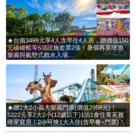
★台南3499元享4人含早住4人房，贈價值150
元碰碰船等5項設施套票2張！暑假再享球池
樂園與氣墊式戲水入場...
★贈2大2小義大樂園門票(價值2958元)！
5222元享2大2小(12歲以下)1泊1食住菁英雅
緻家庭房！2小可換1大入住(含早餐+門票)！