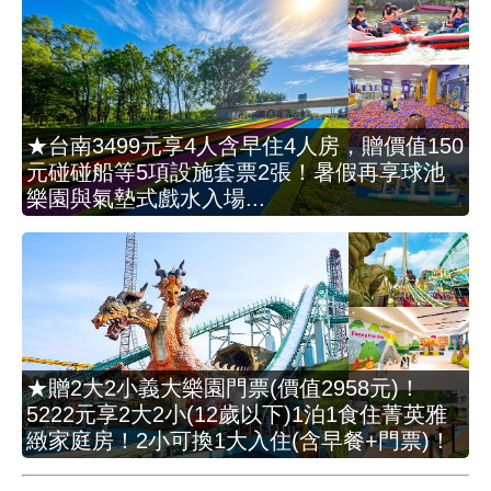
★台南3499元享4人含早住4人房，贈價值150
元碰碰船等5項設施套票2張！暑假再享球池
樂園與氣墊式戲水入場...
★贈2大2小義大樂園門票(價值2958元)！
5222元享2大2小(12歲以下)1泊1食住菁英雅
緻家庭房！2小可換1大入住(含早餐+門票)！