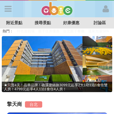
歡迎加入
附近景點
搜尋景點
好康優惠
討論區
APP登入
熱門：
溜滑梯民宿
觀光工廠
DIY摘果
日本親子景點
特色遊戲場
親子住房優惠
台北親子餐廳
溫泉泡湯SPA
首 頁
搜尋景點
好康優惠
★只賣4天！晶華品牌！礁溪捷絲旅3099元起享2大1幼1泊1食住雙
人房！4799元起享4人1泊1食住4人房！
最新消息
擎天崗
台北
最新留言