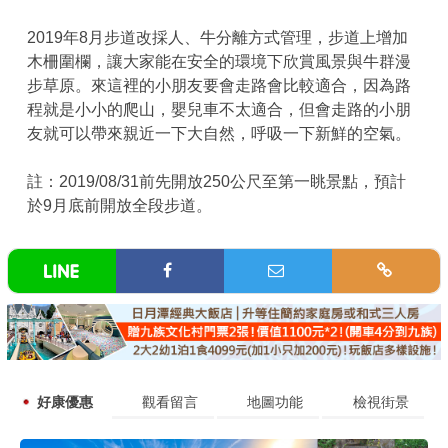
2019年8月步道改採人、牛分離方式管理，步道上增加
木柵圍欄，讓大家能在安全的環境下欣賞風景與牛群漫
步草原。來這裡的小朋友要會走路會比較適合，因為路
程就是小小的爬山，嬰兒車不太適合，但會走路的小朋
友就可以帶來親近一下大自然，呼吸一下新鮮的空氣。
註：2019/08/31前先開放250公尺至第一眺景點，預計
於9月底前開放全段步道。
好康優惠
觀看留言
地圖功能
檢視街景