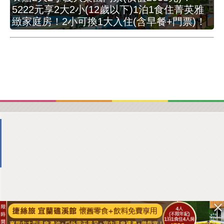
5222元享2大2小(12歲以下)1泊1食住菁英雅
緻家庭房！2小可換1大入住(含早餐+門票)！