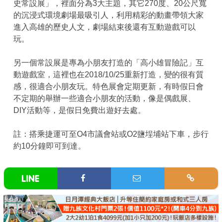
史常設展」，裡面分為3大主題，其它270度、20公尺寬
的沉浸式環境劇場最吸引人，利用精彩的動畫帶領大家
進入高雄的歷史人文，劇場結束後還有互動遊戲可以
玩。
另一個常設展是專為小朋友打造的「高小雄冒險記」互
動遊戲室，這裡也在2018/10/25重新打造，變的很有質
感，很適合小朋友玩。特色展會定期更新，有時假日會
不定期的舉辦一些適合小朋友的活動，像是偶戲展、
DIY活動等，是假日免費出遊好去處。
註：搭乘捷運可至O4市議會站或O2鹽埕埔站下車，步行
約10分鐘即可到達。