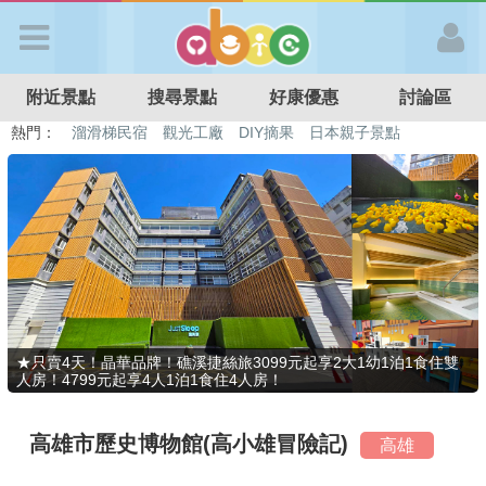
歡迎加入
附近景點
搜尋景點
好康優惠
討論區
APP登入
熱門：
溜滑梯民宿
觀光工廠
DIY摘果
日本親子景點
特色遊戲場
親子住房優惠
台北親子餐廳
溫泉泡湯SPA
首 頁
搜尋景點
好康優惠
★只賣4天！晶華品牌！礁溪捷絲旅3099元起享2大1幼1泊1食住雙
人房！4799元起享4人1泊1食住4人房！
最新消息
高雄市歷史博物館(高小雄冒險記)
高雄
最新留言