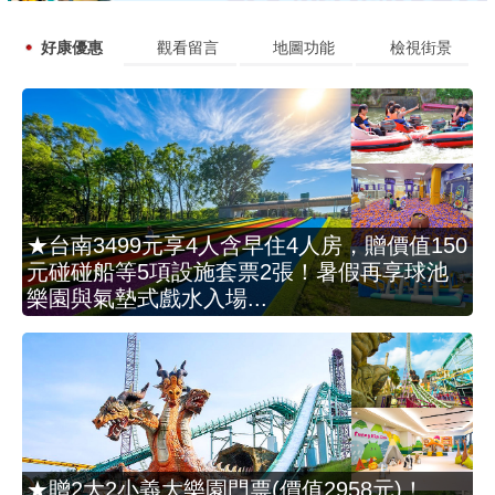
好康優惠
觀看留言
地圖功能
檢視街景
★台南3499元享4人含早住4人房，贈價值150
元碰碰船等5項設施套票2張！暑假再享球池
樂園與氣墊式戲水入場...
★贈2大2小義大樂園門票(價值2958元)！