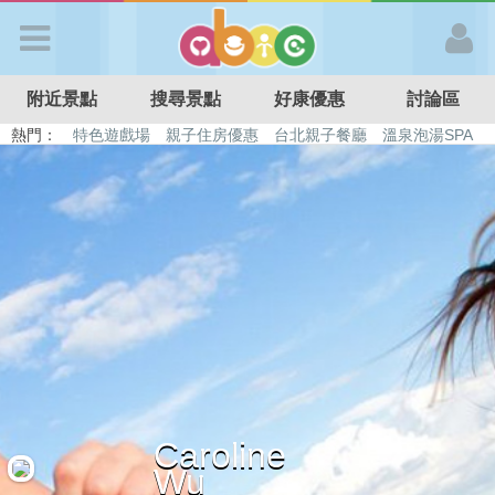
歡迎加入
附近景點
搜尋景點
好康優惠
討論區
APP登入
熱門：
特色遊戲場
親子住房優惠
台北親子餐廳
溫泉泡湯SPA
溜滑梯民宿
觀光工廠
DIY摘果
日本親子景點
首 頁
搜尋景點
好康優惠
最新消息
Caroline
最新留言
Wu